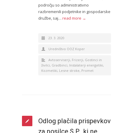
področju so administrativno
razbremenili podjetnike in gospodarske
družbe, saj…
read more →
23. 3. 2020
Uredništvo OOZ Koper
Avtoserviserji
,
Frizerji
,
Gostinci in
živilci
,
Gradbinci
,
Instalaterji energetiki
,
Kozmetiki
,
Lesne stroke
,
Promet
Odlog plačila prispevkov
za nosilce S.P., ki ne