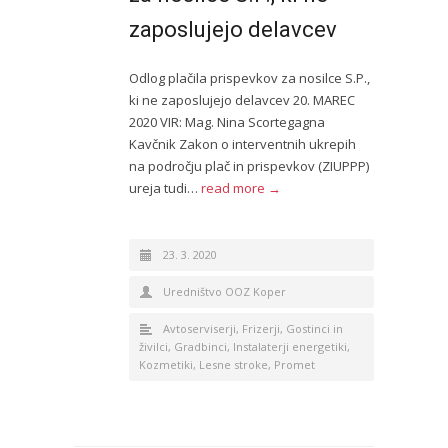
zaposlujejo delavcev
Odlog plačila prispevkov za nosilce S.P.,
ki ne zaposlujejo delavcev 20. MAREC
2020 VIR: Mag. Nina Scortegagna
Kavčnik Zakon o interventnih ukrepih
na področju plač in prispevkov (ZIUPPP)
ureja tudi…
read more →
23. 3. 2020
Uredništvo OOZ Koper
Avtoserviserji
,
Frizerji
,
Gostinci in
živilci
,
Gradbinci
,
Instalaterji energetiki
,
Kozmetiki
,
Lesne stroke
,
Promet