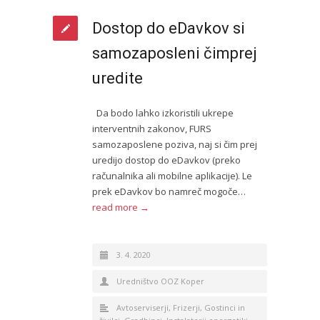
Dostop do eDavkov si
samozaposleni čimprej
uredite
Da bodo lahko izkoristili ukrepe
interventnih zakonov, FURS
samozaposlene poziva, naj si čim prej
uredijo dostop do eDavkov (preko
računalnika ali mobilne aplikacije). Le
prek eDavkov bo namreč mogoče…
read more →
3. 4. 2020
Uredništvo OOZ Koper
Avtoserviserji
,
Frizerji
,
Gostinci in