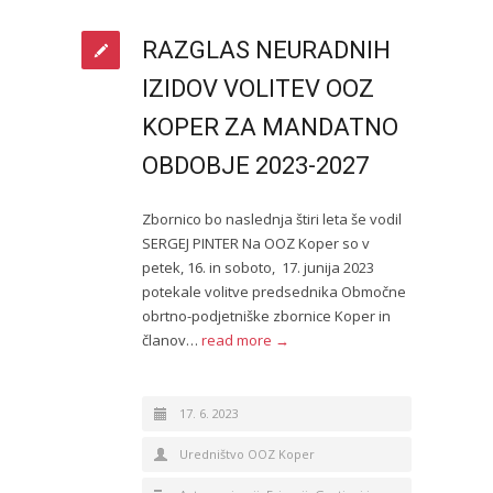
RAZGLAS NEURADNIH
IZIDOV VOLITEV OOZ
KOPER ZA MANDATNO
OBDOBJE 2023-2027
Zbornico bo naslednja štiri leta še vodil
SERGEJ PINTER Na OOZ Koper so v
petek, 16. in soboto, 17. junija 2023
potekale volitve predsednika Območne
obrtno-podjetniške zbornice Koper in
članov…
read more →
17. 6. 2023
Uredništvo OOZ Koper