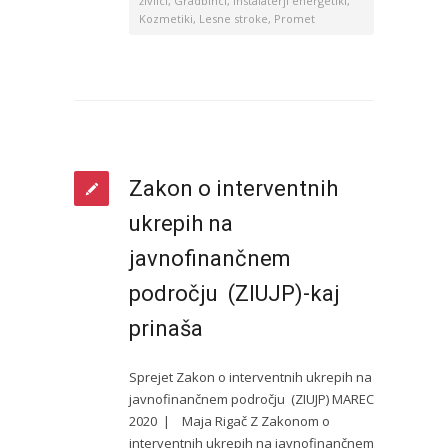
živilci
,
Gradbinci
,
Instalaterji energetiki
,
Kozmetiki
,
Lesne stroke
,
Promet
Zakon o interventnih
ukrepih na
javnofinančnem
področju (ZIUJP)-kaj
prinaša
Sprejet Zakon o interventnih ukrepih na
javnofinančnem področju (ZIUJP) MAREC
2020 | Maja Rigač Z Zakonom o
interventnih ukrepih na javnofinančnem