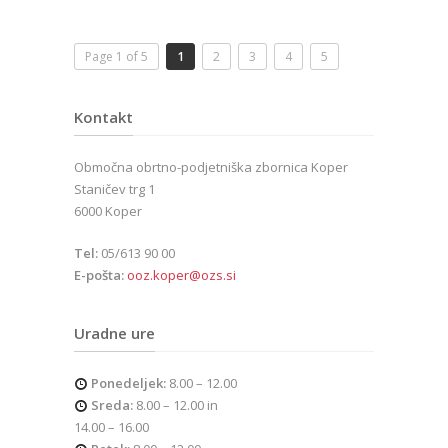
Page 1 of 5
1
2
3
4
5
Kontakt
Območna obrtno-podjetniška zbornica Koper
Staničev trg 1
6000 Koper
Tel:
05/613 90 00
E-pošta:
ooz.koper@ozs.si
Uradne ure
Ponedeljek:
8.00 – 12.00
Sreda:
8.00 – 12.00 in
14.00 – 16.00