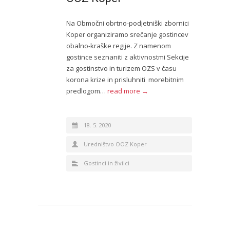
Na Območni obrtno-podjetniški zbornici
Koper organiziramo srečanje gostincev
obalno-kraške regije. Z namenom
gostince seznaniti z aktivnostmi Sekcije
za gostinstvo in turizem OZS v času
korona krize in prisluhniti morebitnim
predlogom…
read more →
18. 5. 2020
Uredništvo OOZ Koper
Gostinci in živilci