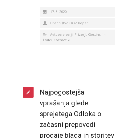
17. 3. 2020
Uredništvo OOZ Koper
Avtoserviserji
,
Frizerji
,
Gostinci in
živilci
,
Kozmetiki
Najpogostejša
vprašanja glede
sprejetega Odloka o
začasni prepovedi
prodaje blaga in storitev