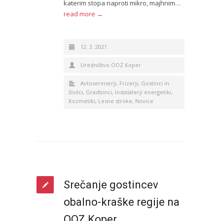
katerim stopa naproti mikro, majhnim…
read more →
12. 3. 2021
Uredništvo OOZ Koper
Avtoserviserji
,
Frizerji
,
Gostinci in
živilci
,
Gradbinci
,
Instalaterji energetiki
,
Kozmetiki
,
Lesne stroke
,
Novice
Srečanje gostincev
obalno-kraške regije na
OOZ Koper