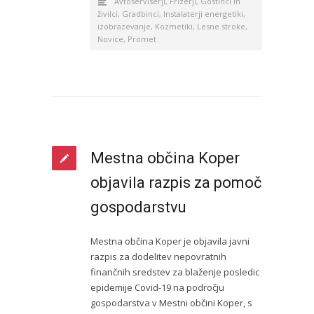
Avtoserviserji
,
Frizerji
,
Gostinci in
živilci
,
Gradbinci
,
Instalaterji energetiki
,
izobrazevanje
,
Kozmetiki
,
Lesne stroke
,
Novice
,
Promet
Mestna občina Koper
objavila razpis za pomoč
gospodarstvu
Mestna občina Koper je objavila javni
razpis za dodelitev nepovratnih
finančnih sredstev za blaženje posledic
epidemije Covid-19 na področju
gospodarstva v Mestni občini Koper, s