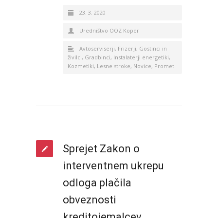
23. 3. 2020
Uredništvo OOZ Koper
Avtoserviserji
,
Frizerji
,
Gostinci in
živilci
,
Gradbinci
,
Instalaterji energetiki
,
Kozmetiki
,
Lesne stroke
,
Novice
,
Promet
Sprejet Zakon o
interventnem ukrepu
odloga plačila
obveznosti
kreditojemalcev