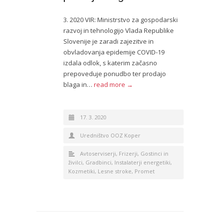
3. 2020 VIR: Ministrstvo za gospodarski
razvoj in tehnologijo Vlada Republike
Slovenije je zaradi zajezitve in
obvladovanja epidemije COVID-19
izdala odlok, s katerim začasno
prepoveduje ponudbo ter prodajo
blaga in…
read more →
17. 3. 2020
Uredništvo OOZ Koper
Avtoserviserji
,
Frizerji
,
Gostinci in
živilci
,
Gradbinci
,
Instalaterji energetiki
,
Kozmetiki
,
Lesne stroke
,
Promet