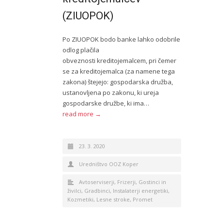
(ZIUOPOK)
Po ZIUOPOK bodo banke lahko odobrile
odlog plačila
obveznosti kreditojemalcem, pri čemer
se za kreditojemalca (za namene tega
zakona) štejejo: gospodarska družba,
ustanovljena po zakonu, ki ureja
gospodarske družbe, ki ima…
read more →
23. 3. 2020
Uredništvo OOZ Koper
Avtoserviserji
,
Frizerji
,
Gostinci in
živilci
,
Gradbinci
,
Instalaterji energetiki
,
Kozmetiki
,
Lesne stroke
,
Promet