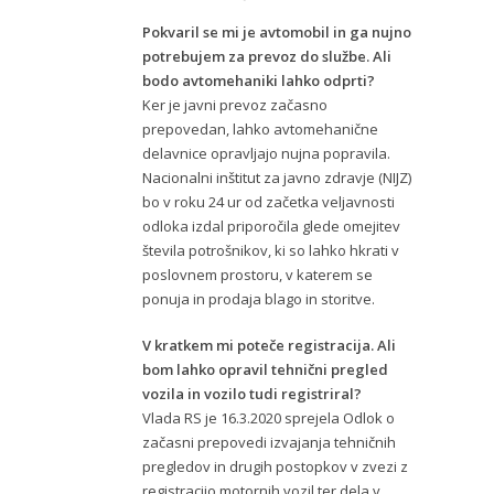
Pokvaril se mi je avtomobil in ga nujno
potrebujem za prevoz do službe. Ali
bodo avtomehaniki lahko odprti?
Ker je javni prevoz začasno
prepovedan, lahko avtomehanične
delavnice opravljajo nujna popravila.
Nacionalni inštitut za javno zdravje (NIJZ)
bo v roku 24 ur od začetka veljavnosti
odloka izdal priporočila glede omejitev
števila potrošnikov, ki so lahko hkrati v
poslovnem prostoru, v katerem se
ponuja in prodaja blago in storitve.
V kratkem mi poteče registracija. Ali
bom lahko opravil tehnični pregled
vozila in vozilo tudi registriral?
Vlada RS je 16.3.2020 sprejela Odlok o
začasni prepovedi izvajanja tehničnih
pregledov in drugih postopkov v zvezi z
registracijo motornih vozil ter dela v