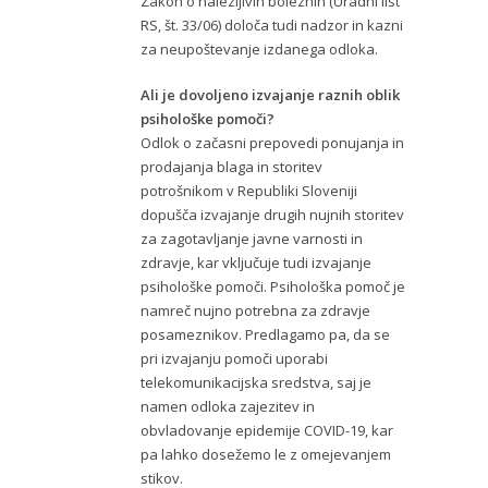
Zakon o nalezljivih boleznih (Uradni list
RS, št. 33/06) določa tudi nadzor in kazni
za neupoštevanje izdanega odloka.
Ali je dovoljeno izvajanje raznih oblik
psihološke pomoči?
Odlok o začasni prepovedi ponujanja in
prodajanja blaga in storitev
potrošnikom v Republiki Sloveniji
dopušča izvajanje drugih nujnih storitev
za zagotavljanje javne varnosti in
zdravje, kar vključuje tudi izvajanje
psihološke pomoči. Psihološka pomoč je
namreč nujno potrebna za zdravje
posameznikov. Predlagamo pa, da se
pri izvajanju pomoči uporabi
telekomunikacijska sredstva, saj je
namen odloka zajezitev in
obvladovanje epidemije COVID-19, kar
pa lahko dosežemo le z omejevanjem
stikov.