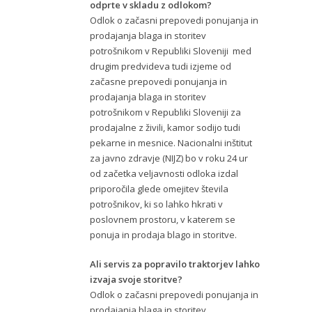
odprte v skladu z odlokom?
Odlok o začasni prepovedi ponujanja in
prodajanja blaga in storitev
potrošnikom v Republiki Sloveniji med
drugim predvideva tudi izjeme od
začasne prepovedi ponujanja in
prodajanja blaga in storitev
potrošnikom v Republiki Sloveniji za
prodajalne z živili, kamor sodijo tudi
pekarne in mesnice. Nacionalni inštitut
za javno zdravje (NIJZ) bo v roku 24 ur
od začetka veljavnosti odloka izdal
priporočila glede omejitev števila
potrošnikov, ki so lahko hkrati v
poslovnem prostoru, v katerem se
ponuja in prodaja blago in storitve.
Ali servis za popravilo traktorjev lahko
izvaja svoje storitve?
Odlok o začasni prepovedi ponujanja in
prodajanja blaga in storitev