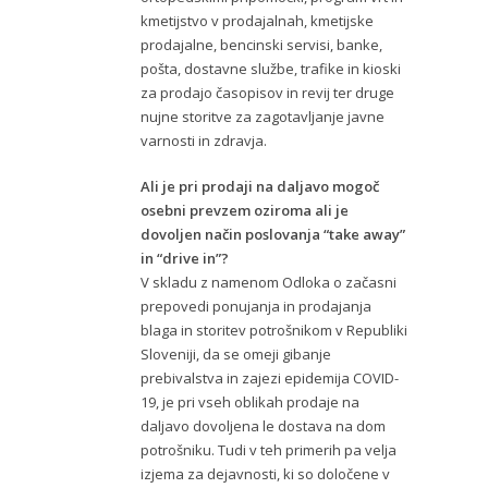
kmetijstvo v prodajalnah, kmetijske
prodajalne, bencinski servisi, banke,
pošta, dostavne službe, trafike in kioski
za prodajo časopisov in revij ter druge
nujne storitve za zagotavljanje javne
varnosti in zdravja.
Ali je pri prodaji na daljavo mogoč
osebni prevzem oziroma ali je
dovoljen način poslovanja “take away”
in “drive in”?
V skladu z namenom Odloka o začasni
prepovedi ponujanja in prodajanja
blaga in storitev potrošnikom v Republiki
Sloveniji, da se omeji gibanje
prebivalstva in zajezi epidemija COVID-
19, je pri vseh oblikah prodaje na
daljavo dovoljena le dostava na dom
potrošniku. Tudi v teh primerih pa velja
izjema za dejavnosti, ki so določene v