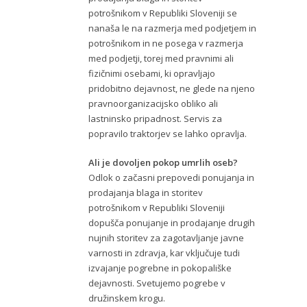
potrošnikom v Republiki Sloveniji se
nanaša le na razmerja med podjetjem in
potrošnikom in ne posega v razmerja
med podjetji, torej med pravnimi ali
fizičnimi osebami, ki opravljajo
pridobitno dejavnost, ne glede na njeno
pravnoorganizacijsko obliko ali
lastninsko pripadnost. Servis za
popravilo traktorjev se lahko opravlja.
Ali je dovoljen pokop umrlih oseb?
Odlok o začasni prepovedi ponujanja in
prodajanja blaga in storitev
potrošnikom v Republiki Sloveniji
dopušča ponujanje in prodajanje drugih
nujnih storitev za zagotavljanje javne
varnosti in zdravja, kar vključuje tudi
izvajanje pogrebne in pokopališke
dejavnosti. Svetujemo pogrebe v
družinskem krogu.