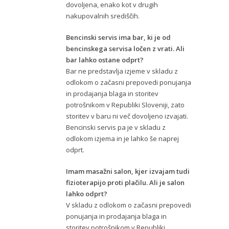
dovoljena, enako kot v drugih
nakupovalnih središčih.
Bencinski servis ima bar, ki je od
bencinskega servisa ločen z vrati. Ali
bar lahko ostane odprt?
Bar ne predstavlja izjeme v skladu z
odlokom o začasni prepovedi ponujanja
in prodajanja blaga in storitev
potrošnikom v Republiki Sloveniji, zato
storitev v baru ni več dovoljeno izvajati.
Bencinski servis pa je v skladu z
odlokom izjema in je lahko še naprej
odprt.
Imam masažni salon, kjer izvajam tudi
fizioterapijo proti plačilu. Ali je salon
lahko odprt?
V skladu z odlokom o začasni prepovedi
ponujanja in prodajanja blaga in
storitev potrošnikom v Republiki