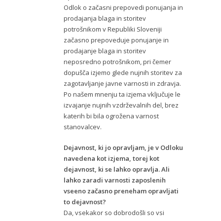
Odlok o začasni prepovedi ponujanja in
prodajanja blaga in storitev
potrošnikom v Republiki Sloveniji
začasno prepoveduje ponujanje in
prodajanje blaga in storitev
neposredno potrošnikom, pri čemer
dopušča izjemo glede nujnih storitev za
zagotavljanje javne varnosti in zdravja.
Po našem mnenju ta izjema vključuje le
izvajanje nujnih vzdrževalnih del, brez
katerih bi bila ogrožena varnost
stanovalcev.
Dejavnost, ki jo opravljam, je v Odloku
navedena kot izjema, torej kot
dejavnost, ki se lahko opravlja. Ali
lahko zaradi varnosti zaposlenih
vseeno začasno preneham opravljati
to dejavnost?
Da, vsekakor so dobrodošli so vsi