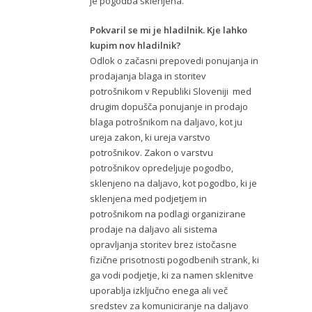
je pogodba sklenjena.
Pokvaril se mi je hladilnik. Kje lahko
kupim nov hladilnik?
Odlok o začasni prepovedi ponujanja in
prodajanja blaga in storitev
potrošnikom v Republiki Sloveniji med
drugim dopušča ponujanje in prodajo
blaga potrošnikom na daljavo, kot ju
ureja zakon, ki ureja varstvo
potrošnikov. Zakon o varstvu
potrošnikov opredeljuje pogodbo,
sklenjeno na daljavo, kot pogodbo, ki je
sklenjena med podjetjem in
potrošnikom na podlagi organizirane
prodaje na daljavo ali sistema
opravljanja storitev brez istočasne
fizične prisotnosti pogodbenih strank, ki
ga vodi podjetje, ki za namen sklenitve
uporablja izključno enega ali več
sredstev za komuniciranje na daljavo