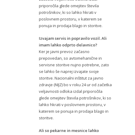
priporočila glede omejitev števila
potrošnikov, ki so lahko hkrati v
poslovnem prostoru, v katerem se
ponuja in prodaja blago in storitve.
Izvajam servis in popravilo vozil. Ali
imam lahko odprto delavnico?
Ker je javni prevoz začasno
prepovedan, so avtomehanične in
servisne storitve nujno potrebne, zato
se lahko še naprej izvajate svoje
storitve. Nacionalni inštitut za javno
zdravje (NIJZ) bo v roku 24 ur od začetka
veljavnosti odloka izdal priporočila
glede omejitev števila potrošnikov, ki so
lahko hkrati v poslovnem prostoru, v
katerem se ponuja in prodaja blago in
storitve.
Ali so pekarne in mesnice lahko