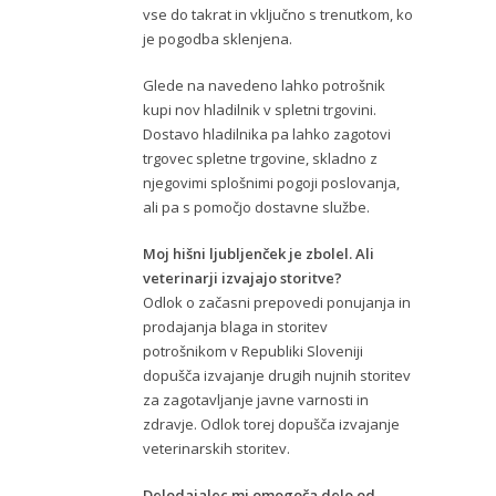
vse do takrat in vključno s trenutkom, ko
je pogodba sklenjena.
Glede na navedeno lahko potrošnik
kupi nov hladilnik v spletni trgovini.
Dostavo hladilnika pa lahko zagotovi
trgovec spletne trgovine, skladno z
njegovimi splošnimi pogoji poslovanja,
ali pa s pomočjo dostavne službe.
Moj hišni ljubljenček je zbolel. Ali
veterinarji izvajajo storitve?
Odlok o začasni prepovedi ponujanja in
prodajanja blaga in storitev
potrošnikom v Republiki Sloveniji
dopušča izvajanje drugih nujnih storitev
za zagotavljanje javne varnosti in
zdravje. Odlok torej dopušča izvajanje
veterinarskih storitev.
Delodajalec mi omogoča delo od