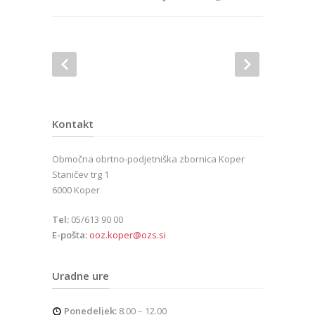
Kontakt
Območna obrtno-podjetniška zbornica Koper
Staničev trg 1
6000 Koper
Tel:
05/613 90 00
E-pošta:
ooz.koper@ozs.si
Uradne ure
Ponedeljek:
8.00 – 12.00