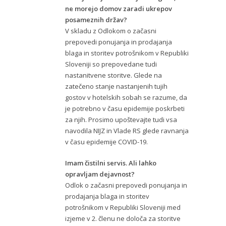
ne morejo domov zaradi ukrepov
posameznih držav?
V skladu z Odlokom o začasni
prepovedi ponujanja in prodajanja
blaga in storitev potrošnikom v Republiki
Sloveniji so prepovedane tudi
nastanitvene storitve. Glede na
zatečeno stanje nastanjenih tujih
gostov v hotelskih sobah se razume, da
je potrebno v času epidemije poskrbeti
za njih. Prosimo upoštevajte tudi vsa
navodila NIJZ in Vlade RS glede ravnanja
v času epidemije COVID-19.
Imam čistilni servis. Ali lahko
opravljam dejavnost?
Odlok o začasni prepovedi ponujanja in
prodajanja blaga in storitev
potrošnikom v Republiki Sloveniji med
izjeme v 2. členu ne določa za storitve