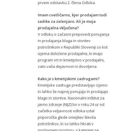
prvem odstavku 2. člena Odloka.
Imam cvetličarno, kjer prodajam tudi
sadike za zelenjavo. Ali je moja
prodajalna vključena?
V odloku o začasni prepovedi ponujanja
in prodajanja blaga in storitev
potrošnikom v Republiki Sloveniji so kot
izjema določene prodajalne, ki imajo
program vrt in kmetijstvo v prodajalni,
zato vaša dejavnost ni dovoljena.
Kako je s kmetijskimi zadrugami?
Kmetijske zadruge predstavljajo izjemo
in lahko še naprej ponujajo in prodajajo
blago in storitve. Nacionalni inštitut za
javno zdravje (NIJZ) bo v roku 24 ur od
začetka veljavnosti odloka izdal
priporočila glede omejitev števila
potrošnikov, ki so lahko hkrati v
poslovnem prostoru, v katerem se