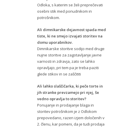
Odloka, s katerim se želi preprečevati
osebni stik med ponudnikom in
potrošnikom.
Ali dimnikarske dejavnost spada med
tiste, ki ne smejo izvajati storitev na
domu uporabnikov.
Dimnikarske storitve sodijo med druge
nujne storitve za zagotavljanje javne
varnosti in zdravja, zato se lahko
opravljajo, pri tem pa je treba paziti
glede stikov in se zaščititi
Ali lahko slaščičarka, ki peče torte in
jih stranke prevzamejo pri njej, še
vedno opravlja to storitev?
Ponujanje in prodajanje blaga in
storitev potrošnikom je z Odlokom
prepovedano, razen izjem določenih v
2. členu, kar pomeni, da je tudi prodaja