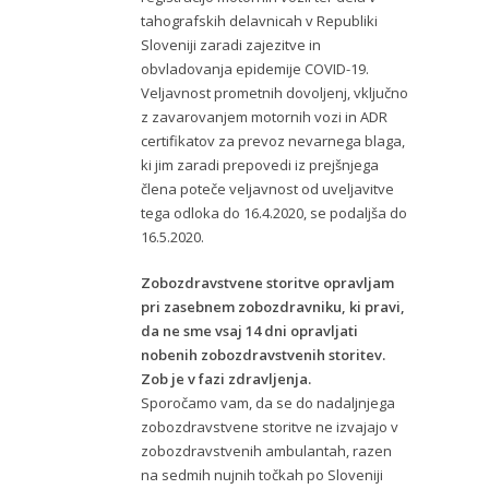
tahografskih delavnicah v Republiki
Sloveniji zaradi zajezitve in
obvladovanja epidemije COVID-19.
Veljavnost prometnih dovoljenj, vključno
z zavarovanjem motornih vozi in ADR
certifikatov za prevoz nevarnega blaga,
ki jim zaradi prepovedi iz prejšnjega
člena poteče veljavnost od uveljavitve
tega odloka do 16.4.2020, se podaljša do
16.5.2020.
Zobozdravstvene storitve opravljam
pri zasebnem zobozdravniku, ki pravi,
da ne sme vsaj 14 dni opravljati
nobenih zobozdravstvenih storitev.
Zob je v fazi zdravljenja.
Sporočamo vam, da se do nadaljnjega
zobozdravstvene storitve ne izvajajo v
zobozdravstvenih ambulantah, razen
na sedmih nujnih točkah po Sloveniji