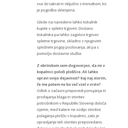
vse do takrat in vključno s trenutkom, ko
je pogodba sklenjena.
Glede na navedeno lahko tiskalnik
kupite v spletni trgovini. Dostavo
tiskalnika pa lahko zagotovi trgovec
spletne trgovine, skladno z njegovimi
splošnimi pogoji poslovanja, ali pa s
pomočjo dostavne službe.
Z obrtnikom sem dogovorjen, da mi v
kopalnici položi ploščice. Ali lahko
opravi svojo dejavnost? Kaj naj storim,
če me potem ne bo več vzel v vrsto?
Odlok o začasni prepovedi ponujanja in
prodajanja blaga in storitev
potrošnikom v Republiki Sloveniji določa
izjeme, med katere ne sodijo storitve
polaganja ploščic v kopalnici, zato je
opravljanje teh storitev prepovedano.