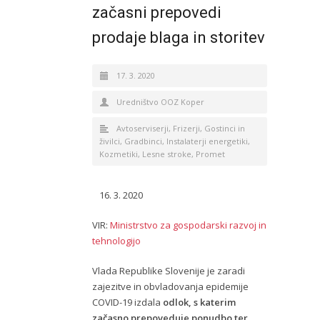
začasni prepovedi
prodaje blaga in storitev
17. 3. 2020
Uredništvo OOZ Koper
Avtoserviserji
,
Frizerji
,
Gostinci in
živilci
,
Gradbinci
,
Instalaterji energetiki
,
Kozmetiki
,
Lesne stroke
,
Promet
3. 2020
VIR:
Ministrstvo za gospodarski razvoj in
tehnologijo
Vlada Republike Slovenije je zaradi
zajezitve in obvladovanja epidemije
COVID-19 izdala
odlok, s katerim
začasno prepoveduje ponudbo ter