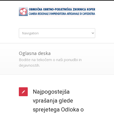
Oglasna deska
Bodite na tekočem o naši ponudbi in
dejavnostih.
Najpogostejša
vprašanja glede
sprejetega Odloka o