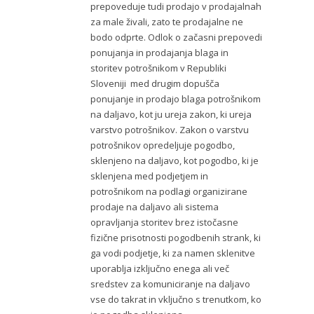
prepoveduje tudi prodajo v prodajalnah
za male živali, zato te prodajalne ne
bodo odprte. Odlok o začasni prepovedi
ponujanja in prodajanja blaga in
storitev potrošnikom v Republiki
Sloveniji med drugim dopušča
ponujanje in prodajo blaga potrošnikom
na daljavo, kot ju ureja zakon, ki ureja
varstvo potrošnikov. Zakon o varstvu
potrošnikov opredeljuje pogodbo,
sklenjeno na daljavo, kot pogodbo, ki je
sklenjena med podjetjem in
potrošnikom na podlagi organizirane
prodaje na daljavo ali sistema
opravljanja storitev brez istočasne
fizične prisotnosti pogodbenih strank, ki
ga vodi podjetje, ki za namen sklenitve
uporablja izključno enega ali več
sredstev za komuniciranje na daljavo
vse do takrat in vključno s trenutkom, ko