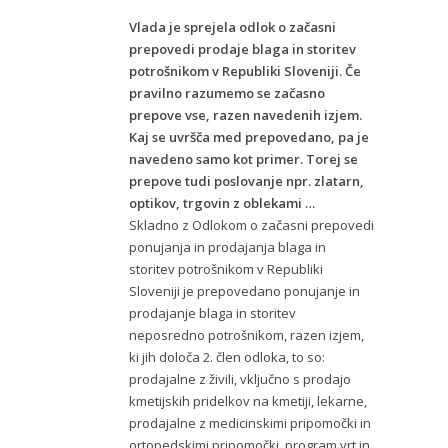
Vlada je sprejela odlok o začasni
prepovedi prodaje blaga in storitev
potrošnikom v Republiki Sloveniji. Če
pravilno razumemo se začasno
prepove vse, razen navedenih izjem.
Kaj se uvršča med prepovedano, pa je
navedeno samo kot primer. Torej se
prepove tudi poslovanje npr. zlatarn,
optikov, trgovin z oblekami …
Skladno z Odlokom o začasni prepovedi
ponujanja in prodajanja blaga in
storitev potrošnikom v Republiki
Sloveniji je prepovedano ponujanje in
prodajanje blaga in storitev
neposredno potrošnikom, razen izjem,
ki jih določa 2. člen odloka, to so:
prodajalne z živili, vključno s prodajo
kmetijskih pridelkov na kmetiji, lekarne,
prodajalne z medicinskimi pripomočki in
ortopedskimi pripomočki, program vrt in