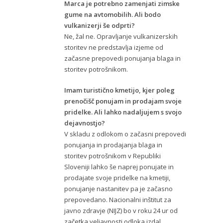
Marca je potrebno zamenjati zimske
gume na avtomobilih. Ali bodo
vulkanizerji še odprti?
Ne, žal ne. Opravljanje vulkanizerskih
storitev ne predstavlja izjeme od
začasne prepovedi ponujanja blaga in
storitev potrošnikom.
Imam turistično kmetijo, kjer poleg
prenočišč ponujam in prodajam svoje
pridelke. Ali lahko nadaljujem s svojo
dejavnostjo?
V skladu z odlokom o začasni prepovedi
ponujanja in prodajanja blaga in
storitev potrošnikom v Republiki
Sloveniji lahko še naprej ponujate in
prodajate svoje pridelke na kmetiji,
ponujanje nastanitev pa je začasno
prepovedano. Nacionalni inštitut za
javno zdravje (NIJZ) bo v roku 24 ur od
začetka veljavnosti odloka izdal