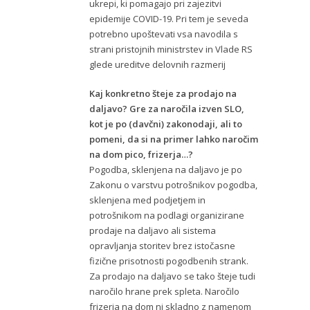
ukrepi, ki pomagajo pri zajezitvi
epidemije COVID-19. Pri tem je seveda
potrebno upoštevati vsa navodila s
strani pristojnih ministrstev in Vlade RS
glede ureditve delovnih razmerij
Kaj konkretno šteje za prodajo na
daljavo? Gre za naročila izven SLO,
kot je po (davčni) zakonodaji, ali to
pomeni, da si na primer lahko naročim
na dom pico, frizerja…?
Pogodba, sklenjena na daljavo je po
Zakonu o varstvu potrošnikov pogodba,
sklenjena med podjetjem in
potrošnikom na podlagi organizirane
prodaje na daljavo ali sistema
opravljanja storitev brez istočasne
fizične prisotnosti pogodbenih strank.
Za prodajo na daljavo se tako šteje tudi
naročilo hrane prek spleta. Naročilo
frizerja na dom ni skladno z namenom