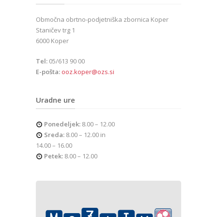
Območna obrtno-podjetniška zbornica Koper
Staničev trg 1
6000 Koper
Tel:
05/613 90 00
E-pošta:
ooz.koper@ozs.si
Uradne ure
Ponedeljek:
8.00 – 12.00
Sreda:
8.00 – 12.00 in
14.00 – 16.00
Petek:
8.00 – 12.00