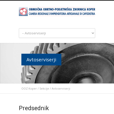
Avtoserviserji
OOZ Koper
/
Sekcije
/
Avtoserviserji
Predsednik