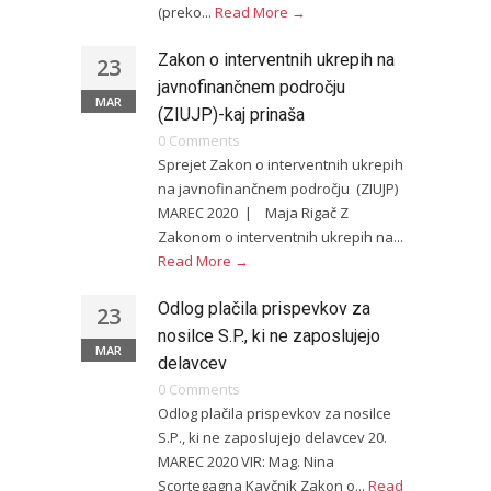
(preko...
Read More →
Zakon o interventnih ukrepih na
23
javnofinančnem področju
MAR
(ZIUJP)-kaj prinaša
0 Comments
Sprejet Zakon o interventnih ukrepih
na javnofinančnem področju (ZIUJP)
MAREC 2020 | Maja Rigač Z
Zakonom o interventnih ukrepih na...
Read More →
Odlog plačila prispevkov za
23
nosilce S.P., ki ne zaposlujejo
MAR
delavcev
0 Comments
Odlog plačila prispevkov za nosilce
S.P., ki ne zaposlujejo delavcev 20.
MAREC 2020 VIR: Mag. Nina
Scortegagna Kavčnik Zakon o...
Read