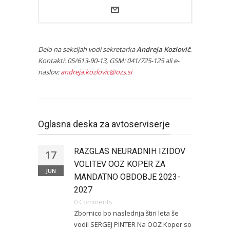
Delo na sekcijah vodi sekretarka
Andreja Kozlovič
.
Kontakti: 05/613-90-13, GSM: 041/725-125 ali e-
naslov:
andreja.kozlovic@ozs.si
Oglasna deska za avtoserviserje
RAZGLAS NEURADNIH IZIDOV
17
VOLITEV OOZ KOPER ZA
JUN
MANDATNO OBDOBJE 2023-
2027
0 Comments
Zbornico bo naslednja štiri leta še
vodil SERGEJ PINTER Na OOZ Koper so