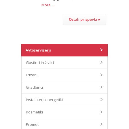
More →
Ostali prispevki »
Avtoserviserji
Gostinci in živilci
Frizerji
Gradbinci
Instalaterji energetiki
Kozmetiki
Promet