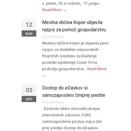
v petek, 16. in soboto, 17. junija...
Read More →
Mestna občina Koper objavila
12
razpis za pomoč gospodarstvu
MAR
0 Comments
Mestna občina Koper je objavila javni
razpis za dodelitev nepovratnih
finančnih sredstev za blaženje
posledic epidemije Covid-19 na
področju gospodarstva...
Read More
→
Dostop do eDavkov si
03
samozaposleni čimprej uredite
APR
0 Comments
Da bodo lahko izkoristili ukrepe
interventnih zakonov, FURS
samozaposlene poziva, naj si čim
prej uredijo dostop do eDavkov