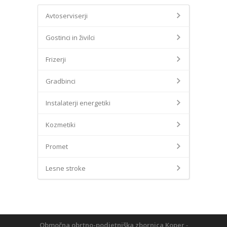
Avtoserviserji
Gostinci in živilci
Frizerji
Gradbinci
Instalaterji energetiki
Kozmetiki
Promet
Lesne stroke
Območna obrtno-podjetniška zbornica Koper
-