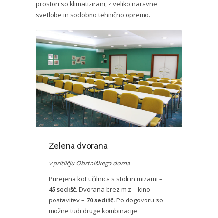
prostori so klimatizirani, z veliko naravne
svetlobe in sodobno tehnično opremo.
Zelena dvorana
v pritličju Obrtniškega doma
Prirejena kot učilnica s stoli in mizami –
45 sedišč
. Dvorana brez miz – kino
postavitev –
70 sedišč.
Po dogovoru so
možne tudi druge kombinacije