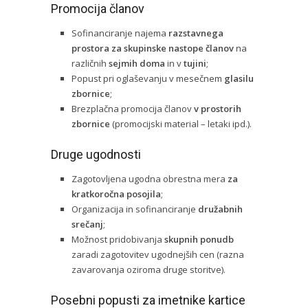
Promocija članov
Sofinanciranje najema
razstavnega
prostora za skupinske nastope članov
na
različnih
sejmih doma
in v
tujini
;
Popust pri oglaševanju v mesečnem
glasilu
zbornice
;
Brezplačna promocija članov
v prostorih
zbornice
(promocijski material – letaki ipd.).
Druge ugodnosti
Zagotovljena ugodna obrestna mera
za
kratkoročna posojila
;
Organizacija in sofinanciranje
družabnih
srečanj
;
Možnost pridobivanja
skupnih ponudb
zaradi zagotovitev ugodnejših cen (razna
zavarovanja oziroma druge storitve).
Posebni popusti za imetnike kartice