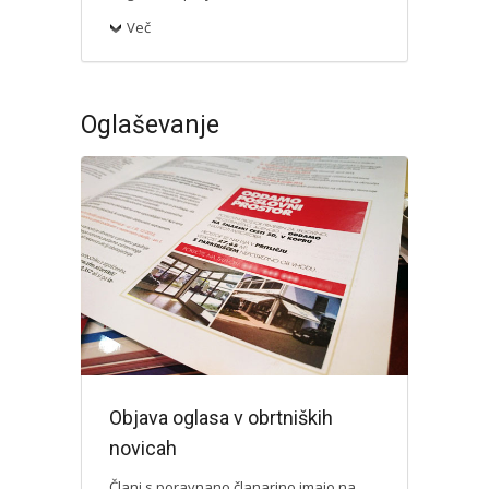
Več
Oglaševanje
Objava oglasa v obrtniških
novicah
Člani s poravnano članarino imajo na