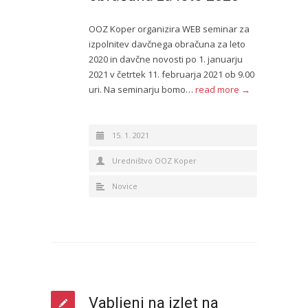
OOZ Koper organizira WEB seminar za
izpolnitev davčnega obračuna za leto
2020 in davčne novosti po 1. januarju
2021 v četrtek 11. februarja 2021 ob 9.00
uri. Na seminarju bomo…
read more →
15. 1. 2021
Uredništvo OOZ Koper
Novice
Vabljeni na izlet na