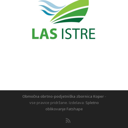
Območna obrtno-podjetniška zbornica Koper
-
vse pravice pridržane. Izdelava:
Spletno
oblikovanje Fatshape