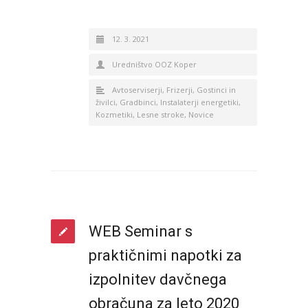
12. 3. 2021
Uredništvo OOZ Koper
Avtoserviserji
,
Frizerji
,
Gostinci in
živilci
,
Gradbinci
,
Instalaterji energetiki
,
Kozmetiki
,
Lesne stroke
,
Novice
WEB Seminar s
praktičnimi napotki za
izpolnitev davčnega
obračuna za leto 2020