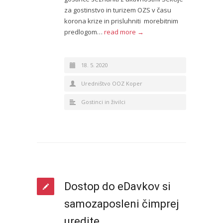
za gostinstvo in turizem OZS v času
korona krize in prisluhniti morebitnim
predlogom…
read more →
18. 5. 2020
Uredništvo OOZ Koper
Gostinci in živilci
Dostop do eDavkov si
samozaposleni čimprej
uredite