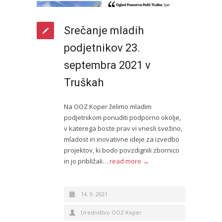
Srečanje mladih
podjetnikov 23.
septembra 2021 v
Truškah
Na OOZ Koper želimo mladim
podjetnikom ponuditi podporno okolje,
v katerega boste prav vi vnesli svežino,
mladost in inovativne ideje za izvedbo
projektov, ki bodo povzdignili zbornico
in jo približali…
read more →
14. 9. 2021
Uredništvo OOZ Koper