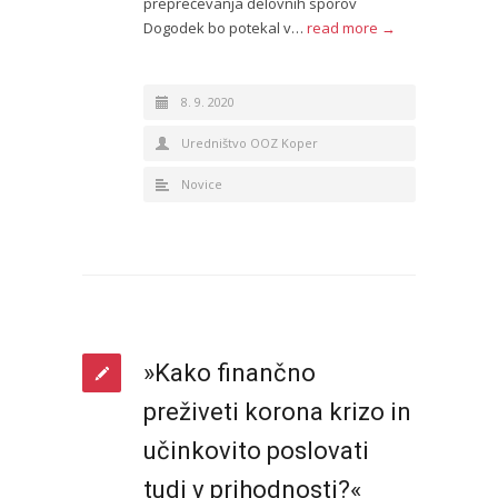
preprečevanja delovnih sporov
Dogodek bo potekal v…
read more →
8. 9. 2020
Uredništvo OOZ Koper
Novice
»Kako finančno
preživeti korona krizo in
učinkovito poslovati
tudi v prihodnosti?«