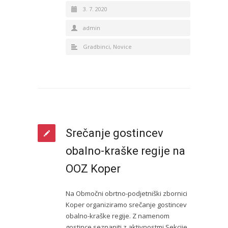
3. 7. 2020
admin
Gradbinci
,
Novice
Srečanje gostincev
obalno-kraške regije na
OOZ Koper
Na Območni obrtno-podjetniški zbornici
Koper organiziramo srečanje gostincev
obalno-kraške regije. Z namenom
gostince seznaniti z aktivnostmi Sekcije