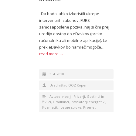
Da bodo lahko izkoristili ukrepe
interventnih zakonov, FURS
samozaposlene poziva, naj si čim prej
uredijo dostop do eDavkov (preko
računalnika ali mobilne aplikacije). Le
prek eDavkov bo namreč mogoče…
read more →
3. 4. 2020
Uredništvo OOZ Koper
Avtoserviserji
,
Frizerji
,
Gostinci in
živilci
,
Gradbinci
,
Instalaterji energetiki
,
Kozmetiki
,
Lesne stroke
,
Promet