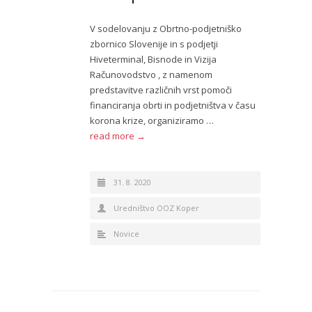
V sodelovanju z Obrtno-podjetniško
zbornico Slovenije in s podjetji
Hiveterminal, Bisnode in Vizija
Računovodstvo , z namenom
predstavitve različnih vrst pomoči
financiranja obrti in podjetništva v času
korona krize, organiziramo …
read more →
31. 8. 2020
Uredništvo OOZ Koper
Novice