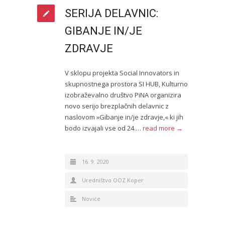
SERIJA DELAVNIC:
GIBANJE IN/JE
ZDRAVJE
V sklopu projekta Social Innovators in
skupnostnega prostora SI HUB, Kulturno
izobraževalno društvo PiNA organizira
novo serijo brezplačnih delavnic z
naslovom »Gibanje in/je zdravje,« ki jih
bodo izvajali vse od 24.…
read more →
16. 9. 2020
Uredništvo OOZ Koper
Novice