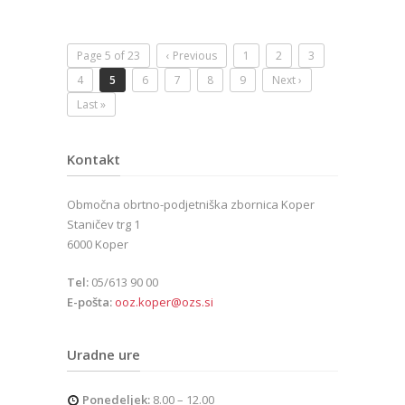
Page 5 of 23
‹ Previous
1
2
3
4
5
6
7
8
9
Next ›
Last »
Kontakt
Območna obrtno-podjetniška zbornica Koper
Staničev trg 1
6000 Koper
Tel:
05/613 90 00
E-pošta:
ooz.koper@ozs.si
Uradne ure
Ponedeljek:
8.00 – 12.00