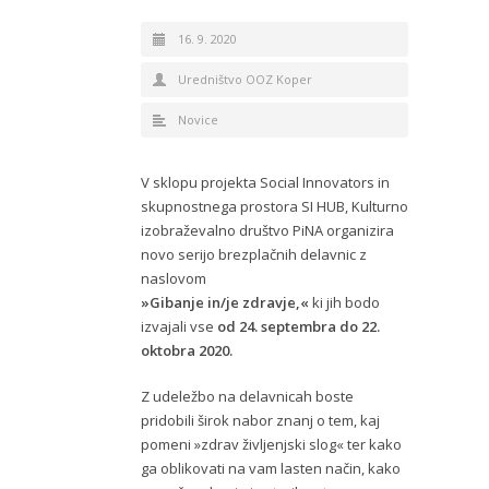
16. 9. 2020
Uredništvo OOZ Koper
Novice
V sklopu projekta Social Innovators in
skupnostnega prostora SI HUB, Kulturno
izobraževalno društvo PiNA organizira
novo serijo brezplačnih delavnic z
naslovom
»Gibanje in/je zdravje,«
ki jih bodo
izvajali vse
od 24. septembra do 22.
oktobra 2020.
Z udeležbo na delavnicah boste
pridobili širok nabor znanj o tem, kaj
pomeni »zdrav življenjski slog« ter kako
ga oblikovati na vam lasten način, kako