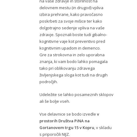
na vaše zdravje in storilnost na
delovnem mestu (in drugod) vpliva
izbira prehrane, kako pravočasno
poskrbeti za svoje mišice ter kako
dolgotrajno sedenje vpliva na vaše
zdravje. Spoznali boste tudi gibalno-
kognitivne vaje kot preventivo pred
kognitivnim upadom in demenco.
Gre za strokovna in zelo uporabna
znanja, ki vam bodo lahko pomagala
tako pri oblikovanju zdravega
življenjskega sloga kot tudi na drugih
področjih.
Udeležite se lahko posameznih sklopov
ali še bolje vseh.
Vse delavnice se bodo izvedle
v
prostorih Društva PiNA na
Gortanovem trgu 15 v Kopru
, v skladu
s priporočili NIJZ.