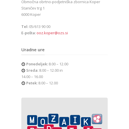
Območna obrtno-podjetniška zbornica Koper
Staničev trg 1
6000 Koper
Tel:
05/613 90 00
E-pošta:
ooz.koper@ozs.si
Uradne ure
Ponedeljek:
8.00 – 12.00
Sreda:
8.00 – 12.00 in
14.00 – 16.00
Petek:
8.00 – 12.00