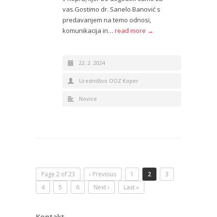
vas.Gostimo dr. Sanelo Banović s
predavanjem na temo odnosi,
komunikacija in…
read more →
22. 2. 2024
Uredništvo OOZ Koper
Novice
Page 2 of 23
‹ Previous
1
2
3
4
5
6
Next ›
Last »
Kontakt