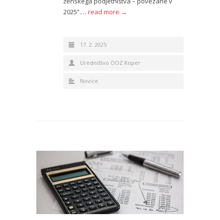
ženskega podjetništva – povezane v
2025”.…
read more →
17. 2. 2025
Uredništvo OOZ Koper
Novice