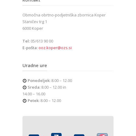
Območna obrtno-podjetniška zbornica Koper
Staničev trg 1
6000 Koper
Tel:
05/613 90 00
E-pošta:
ooz.koper@ozs.si
Uradne ure
Ponedeljek:
8.00 – 12.00
Sreda:
8.00 – 12.00 in
14.00 – 16.00
Petek:
8.00 – 12.00