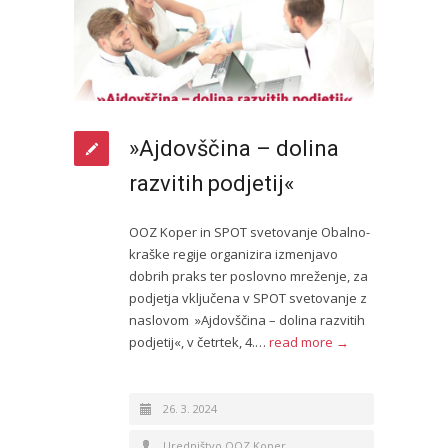
»Ajdovščina – dolina
razvitih podjetij«
OOZ Koper in SPOT svetovanje Obalno-
kraške regije organizira izmenjavo
dobrih praks ter poslovno mreženje, za
podjetja vključena v SPOT svetovanje z
naslovom »Ajdovščina – dolina razvitih
podjetij«, v četrtek, 4.…
read more →
26. 3. 2024
Uredništvo OOZ Koper