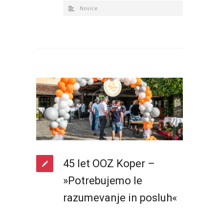
Novice
45 let OOZ Koper –
»Potrebujemo le
razumevanje in posluh«