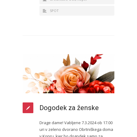
SPOT
Dogodek za ženske
Drage dame! Vabljene 7.3.2024 ob 17.00
uri v zeleno dvorano Obrtniškega doma
v Kopru, kjer bo dogodek samo za