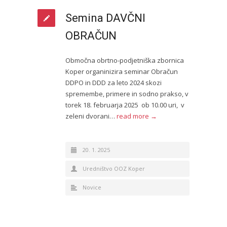
Semina DAVČNI
OBRAČUN
Območna obrtno-podjetniška zbornica
Koper organinizira seminar Obračun
DDPO in DDD za leto 2024 skozi
spremembe, primere in sodno prakso, v
torek 18. februarja 2025 ob 10.00 uri, v
zeleni dvorani…
read more →
20. 1. 2025
Uredništvo OOZ Koper
Novice