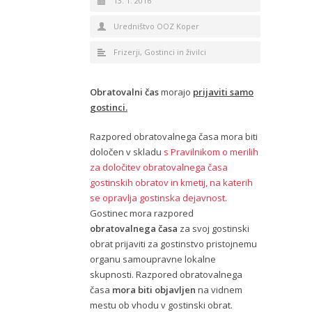
13. 1. 2016
Uredništvo OOZ Koper
Frizerji
,
Gostinci in živilci
Obratovalni čas
morajo
prijaviti samo
gostinci.
Razpored obratovalnega časa mora biti
določen v skladu
s Pravilnikom o merilih
za določitev obratovalnega časa
gostinskih obratov in kmetij, na katerih
se opravlja gostinska dejavnost
.
Gostinec mora razpored
obratovalnega časa
za svoj gostinski
obrat prijaviti za gostinstvo pristojnemu
organu samoupravne lokalne
skupnosti. Razpored obratovalnega
časa
mora biti objavljen
na vidnem
mestu ob vhodu v gostinski obrat.