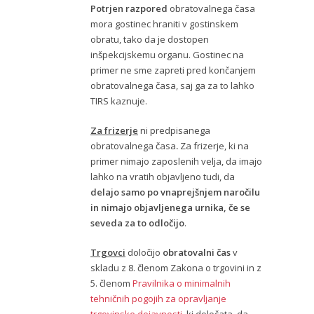
Potrjen razpored
obratovalnega časa
mora gostinec hraniti v gostinskem
obratu, tako da je dostopen
inšpekcijskemu organu. Gostinec na
primer ne sme zapreti pred končanjem
obratovalnega časa, saj ga za to lahko
TIRS kaznuje.
Za frizerje
ni predpisanega
obratovalnega časa
.
Za frizerje, ki na
primer nimajo zaposlenih velja, da imajo
lahko na vratih objavljeno tudi, da
delajo samo po vnaprejšnjem naročilu
in nimajo objavljenega urnika, če se
seveda za to odločijo
.
Trgovci
določijo
obratovalni čas
v
skladu z 8. členom Zakona o trgovini in z
5. členom
Pravilnika o minimalnih
tehničnih pogojih za opravljanje