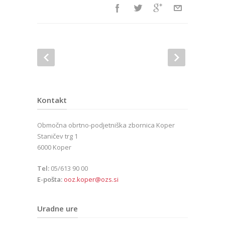
Kontakt
Območna obrtno-podjetniška zbornica Koper
Staničev trg 1
6000 Koper
Tel:
05/613 90 00
E-pošta:
ooz.koper@ozs.si
Uradne ure