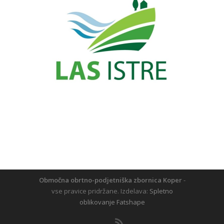
Območna obrtno-podjetniška zbornica Koper
-
vse pravice pridržane. Izdelava:
Spletno
oblikovanje Fatshape