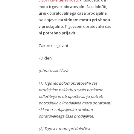
trgovinske dejavnosti
, ki določata, da
mora trgovec
obratovalni čas
določiti,
urnik
obratovalnega časa prodajalne
pa objaviti
na vidnem mestu pri vhodu
v prodajalno.
Trgovcem obratovalni čas
ni potrebno prijaviti.
Zakon o trgovini
»8. člen
(obratovalni čas)
(1) Trgovec določi obratovalni čas
prodajalne v skladu s svojo poslovno
odločitvijo in ob upoštevanju potreb
potrošnikov. Prodajalna mora obratovati
skladno z objavljenim urnikom
obratovalnega časa prodajalne.
(2) Trgovec mora pri določitvi