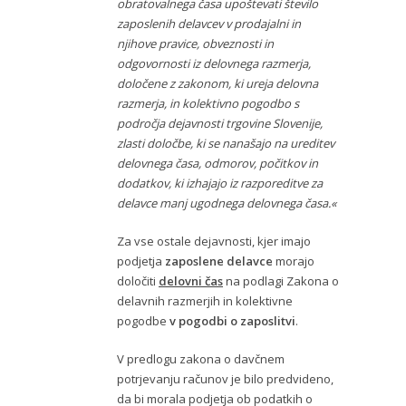
obratovalnega časa upoštevati število
zaposlenih delavcev v prodajalni in
njihove pravice, obveznosti in
odgovornosti iz delovnega razmerja,
določene z zakonom, ki ureja delovna
razmerja, in kolektivno pogodbo s
področja dejavnosti trgovine Slovenije,
zlasti določbe, ki se nanašajo na ureditev
delovnega časa, odmorov, počitkov in
dodatkov, ki izhajajo iz razporeditve za
delavce manj ugodnega delovnega časa.«
Za vse ostale dejavnosti, kjer imajo
podjetja
zaposlene delavce
morajo
določiti
delovni čas
na podlagi Zakona o
delavnih razmerjih in kolektivne
pogodbe
v pogodbi o zaposlitvi
.
V predlogu zakona o davčnem
potrjevanju računov je bilo predvideno,
da bi morala podjetja ob podatkih o