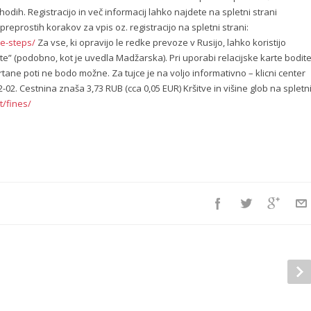
hodih. Registracijo in več informacij lahko najdete na spletni strani
preprostih korakov za vpis oz. registracijo na spletni strani:
le-steps/
Za vse, ki opravijo le redke prevoze v Rusijo, lahko koristijo
e” (podobno, kot je uvedla Madžarska). Pri uporabi relacijske karte bodit
črtane poti ne bodo možne. Za tujce je na voljo informativno – klicni center
2-02. Cestnina znaša 3,73 RUB (cca 0,05 EUR) Kršitve in višine glob na spletn
t/fines/