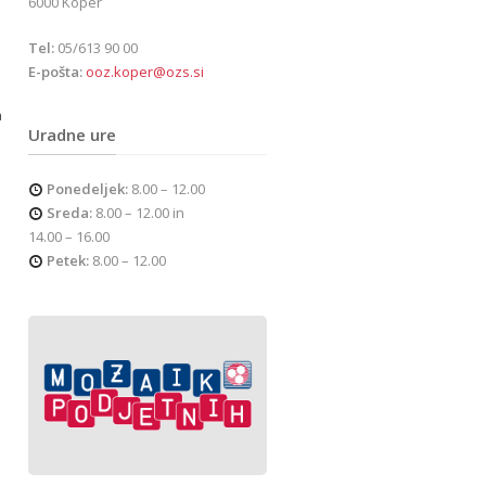
6000 Koper
Tel:
05/613 90 00
E-pošta:
ooz.koper@ozs.si
a
Uradne ure
Ponedeljek:
8.00 – 12.00
Sreda:
8.00 – 12.00 in
14.00 – 16.00
Petek:
8.00 – 12.00