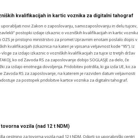
niških kvalifikacijah in kartic voznika za digitalni tahograf
čel uporabljati novi Zakon o zaposlovanju, samozaposlovanju in delu tujcev,
zavlekli” postopki izdaje izkaznic o vozniških kvalifikacijah in kartic voznik
do OZS je pristojno ministrstvo za promet Upravnim enotam poslalo dopis v
kih kvalifikacijah (izkaznica na kateri je vpisana veljavnost kode “95”). Iz
vloge za izdajo izkaznic o vozniških kvalifikacijah za tujce iz tretjih držav
vo TAKOJ, ko od Zavoda RS za zaposlovanje dobijo SOGLASJE za delo, če
i za izdajo enotnega dovoljenja. Pridobitev potrdila, ki ga izda UE, ko za
e Zavoda RS za zaposlovanje, na katerem je razviden datum veljavnosti
adostuje za postopek pridobitve kartice voznika za digitalni tahograf.
 tovorna vozila (nad 12 t NDM)
a cestnino za tovorna vozila nad 12 t NDM. Odprti so uporabniški centri