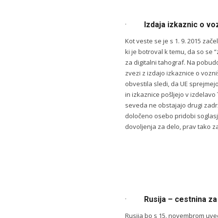
·
Izdaja izkaznic o voz
Kot veste se je s 1. 9. 2015 za
ki je botroval k temu, da so se “
za digitalni tahograf. Na pobu
zvezi z izdajo izkaznice o vozniš
obvestila sledi, da UE sprejmejo 
in izkaznice pošljejo v izdela
seveda ne obstajajo drugi zadržk
določeno osebo pridobi soglasj
dovoljenja za delo, prav tako z
·
Rusija – cestnina za
Rusija bo s 15. novembrom uvedl