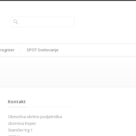
 register
SPOT Svetovanje
Kontakt
Območna obrtno-podjetniška
zbornica Koper
Staničev trg 1