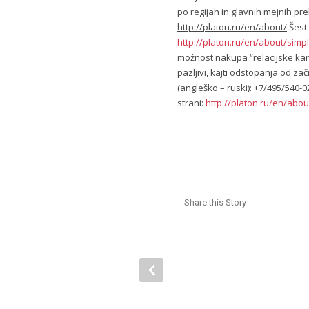
po regijah in glavnih mejnih pre
http://platon.ru/en/about/
Šest 
http://platon.ru/en/about/simp
možnost nakupa “relacijske kart
pazljivi, kajti odstopanja od za
(angleško – ruski): +7/495/540-0
strani:
http://platon.ru/en/abou
Share this Story