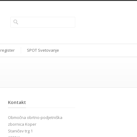
 register
SPOT Svetovanje
Kontakt
Območna obrtno-podjetniška
zbornica Koper
Staničev trg 1