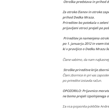
Otroška predstav
Za otroke članov in otroke zap
prihod Dedka Mraza.
Prireditev bo potekala v zelen
prijavljeni otroci prejeli po poš
Prireditev je namenjena otro
po 1. januarju 2012 in vsem ti
ki v pravljico o Dedku Mrazu š
Člane vabimo, da nam najkasne
Stroške prireditve krije zborni
Člani zbornice in pri vas zaposle
po prireditvi izstavila račun.
OPOZORILO: Prijavnico morate odd
ne bomo prejeli izpolnjenega 
Za vsa pojasnila pokličite Andre