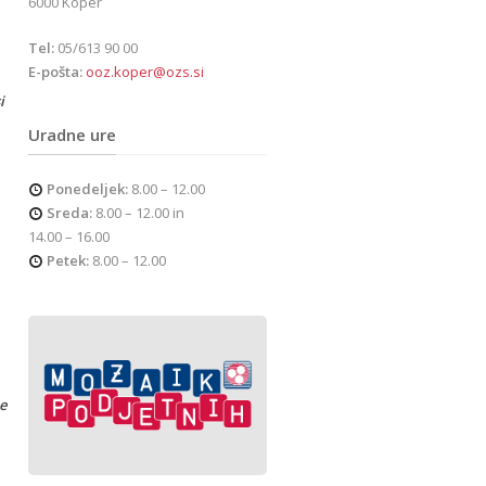
6000 Koper
Tel:
05/613 90 00
E-pošta:
ooz.koper@ozs.si
i
Uradne ure
Ponedeljek:
8.00 – 12.00
Sreda:
8.00 – 12.00 in
14.00 – 16.00
Petek:
8.00 – 12.00
re