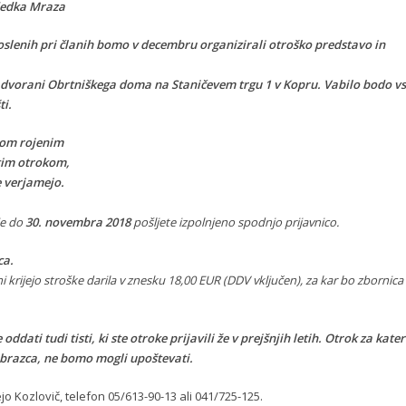
a in prihod dedka Mraza
oslenih pri članih bomo v decembru organizirali otroško predstavo in
i dvorani Obrtniškega doma na Staničevem trgu 1 v Kopru. Vabilo bodo vs
ti.
kom rojenim
stim otrokom,
e verjamejo.
je
do
30. novembra 2018
pošljete izpolnjeno spodnjo prijavnico.
ca.
ni krijejo stroške darila v znesku 18,00 EUR (DDV vključen),
za kar bo zbornica
ati tudi tisti, ki ste otroke prijavili že v prejšnjih letih. Otrok za kate
obrazca, ne bomo mogli upoštevati.
jo Kozlovič, telefon 05/613-90-13 ali 041/725-125.