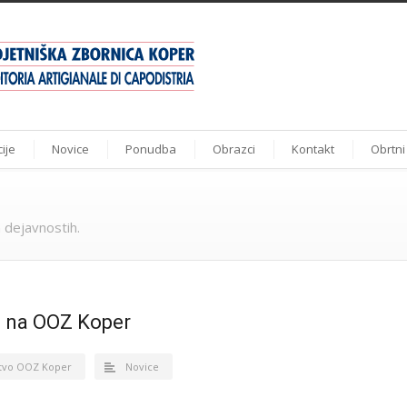
ije
Novice
Ponudba
Obrazci
Kontakt
Obrtni
 dejavnostih.
a na OOZ Koper
tvo OOZ Koper
Novice