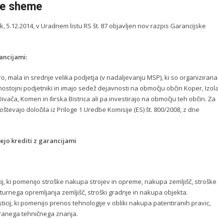
ke sheme
, 5.12.2014, v Uradnem listu RS št. 87 objavljen nov razpis Garancijske
ancijami:
ro, mala in srednje velika podjetja (v nadaljevanju MSP), ki so organizirana
stojni podjetniki in imajo sedež dejavnosti na območju občin Koper, Izola
ivača, Komen in Ilirska Bistrica ali pa investirajo na območju teh občin. Za
števajo določila iz Priloge 1 Uredbe Komisije (ES) št. 800/2008, z dne
ejo krediti z garancijami
cij, ki pomenijo stroške nakupa strojev in opreme, nakupa zemljišč, stroške
urnega opremljanja zemljišč, stroški gradnje in nakupa objekta.
ticij, ki pomenijo prenos tehnologije v obliki nakupa patentiranih pravic,
iranega tehničnega znanja.