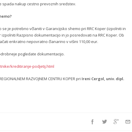
e spada nakup cestno prevoznih sredstev.
 shemo?
o se je potrebno včlaniti v Garancijsko shemo pri RRC Koper (izpolniti in
er izpolniti Razpisno dokumentacijo in jo posredovati na RRC Koper. Ob
ačati enkratno nepovratno članarino v višini 110,00 eur.
podrobneje pogledate dokumentacijo.
tnike/kreditiranje-podjetij.html
na REGIONALNEM RAZVOJNEM CENTRU KOPER pri
Ireni
Cergol, univ. dipl.