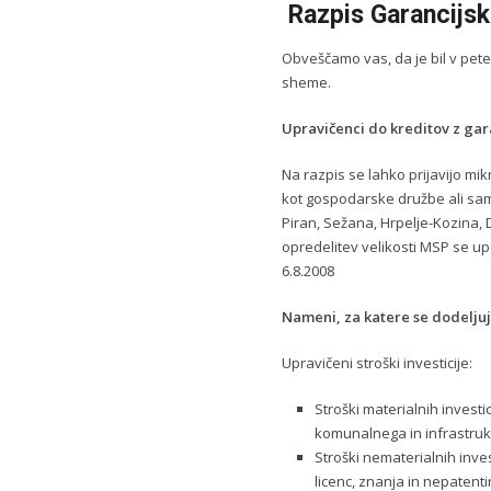
Razpis Garancijs
Obveščamo vas, da je bil v petek
sheme.
Upravičenci do kreditov z gar
Na razpis se lahko prijavijo mik
kot gospodarske družbe ali samo
Piran, Sežana, Hrpelje-Kozina, D
opredelitev velikosti MSP se upo
6.8.2008
Nameni, za katere se dodeljuj
Upravičeni stroški investicije:
Stroški materialnih investi
komunalnega in infrastrukt
Stroški nematerialnih inves
licenc, znanja in nepatent