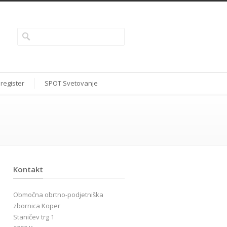
 register
SPOT Svetovanje
Kontakt
Območna obrtno-podjetniška
zbornica Koper
Staničev trg 1