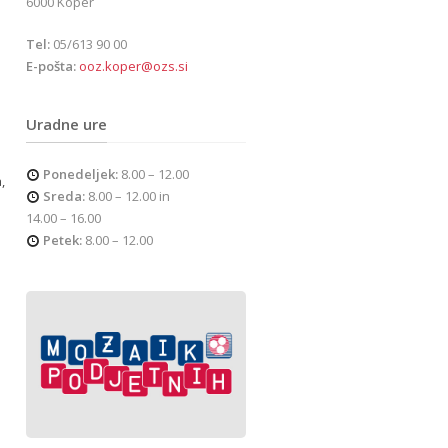
6000 Koper
Tel:
05/613 90 00
E-pošta:
ooz.koper@ozs.si
Uradne ure
Ponedeljek:
8.00 – 12.00
,
Sreda:
8.00 – 12.00 in
14.00 – 16.00
Petek:
8.00 – 12.00