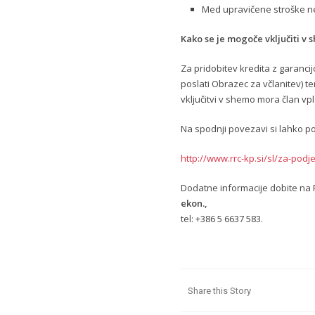
Med upravičene stroške n
Kako se je mogoče vključiti v
Za pridobitev kredita z garancij
poslati Obrazec za včlanitev) t
vključitvi v shemo mora član vpl
Na spodnji povezavi si lahko 
http://www.rrc-kp.si/sl/za-podje
Dodatne informacije dobite 
ekon.,
tel: +386 5 6637 583.
Share this Story