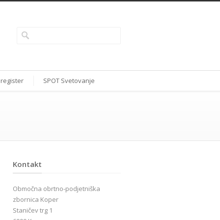
 register
SPOT Svetovanje
Kontakt
Območna obrtno-podjetniška
zbornica Koper
Staničev trg 1