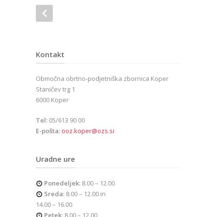
Kontakt
Območna obrtno-podjetniška zbornica Koper
Staničev trg 1
6000 Koper
Tel:
05/613 90 00
E-pošta:
ooz.koper@ozs.si
Uradne ure
Ponedeljek:
8.00 – 12.00
Sreda:
8.00 – 12.00 in
14.00 – 16.00
Petek:
8.00 – 12.00