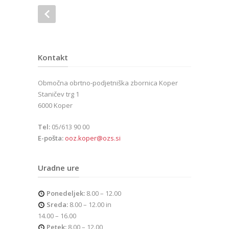
Kontakt
Območna obrtno-podjetniška zbornica Koper
Staničev trg 1
6000 Koper
Tel:
05/613 90 00
E-pošta:
ooz.koper@ozs.si
Uradne ure
Ponedeljek:
8.00 – 12.00
Sreda:
8.00 – 12.00 in
14.00 – 16.00
Petek:
8.00 – 12.00