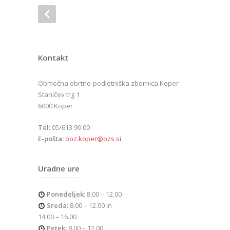
Kontakt
Območna obrtno-podjetniška zbornica Koper
Staničev trg 1
6000 Koper
Tel:
05/613 90 00
E-pošta:
ooz.koper@ozs.si
Uradne ure
Ponedeljek:
8.00 – 12.00
Sreda:
8.00 – 12.00 in
14.00 – 16.00
Petek:
8.00 – 12.00