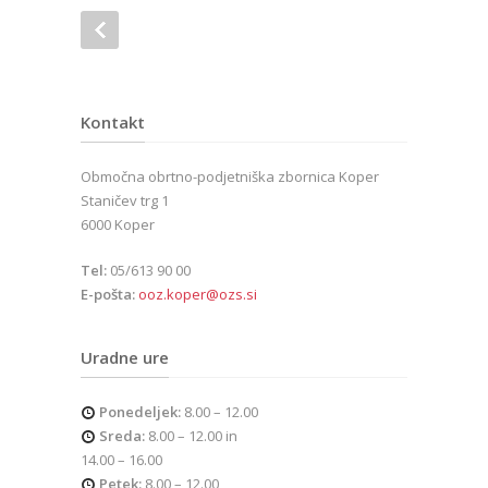
Kontakt
Območna obrtno-podjetniška zbornica Koper
Staničev trg 1
6000 Koper
Tel:
05/613 90 00
E-pošta:
ooz.koper@ozs.si
Uradne ure
Ponedeljek:
8.00 – 12.00
Sreda:
8.00 – 12.00 in
14.00 – 16.00
Petek:
8.00 – 12.00