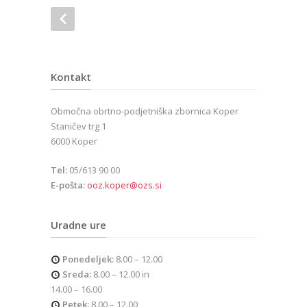
Kontakt
Območna obrtno-podjetniška zbornica Koper
Staničev trg 1
6000 Koper
Tel:
05/613 90 00
E-pošta:
ooz.koper@ozs.si
Uradne ure
Ponedeljek:
8.00 – 12.00
Sreda:
8.00 – 12.00 in
14.00 – 16.00
Petek:
8.00 – 12.00