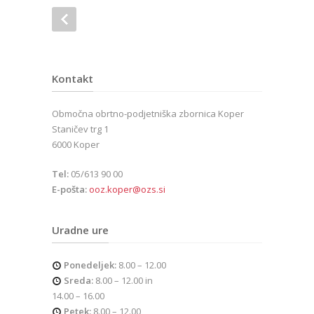
Kontakt
Območna obrtno-podjetniška zbornica Koper
Staničev trg 1
6000 Koper
Tel:
05/613 90 00
E-pošta:
ooz.koper@ozs.si
Uradne ure
Ponedeljek:
8.00 – 12.00
Sreda:
8.00 – 12.00 in
14.00 – 16.00
Petek:
8.00 – 12.00