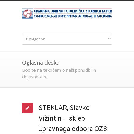
Oglasna deska
Bodite na tekočem o naši ponudbi in
dejavnostih.
STEKLAR, Slavko
Vižintin – sklep
Upravnega odbora OZS