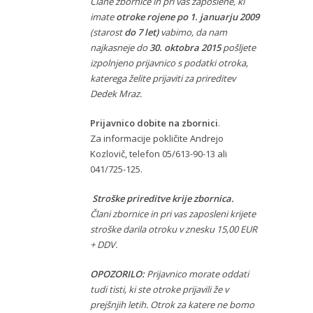
Člane zbornice in pri vas zaposlene, ki
imate
otroke rojene po 1. januarju 2009
(starost
do 7 let)
vabimo, da nam
najkasneje
do
30. oktobra 2015
pošljete
izpolnjeno prijavnico s podatki otroka,
katerega želite prijaviti za prireditev
Dedek Mraz.
Prijavnico dobite na zbornici
.
Za informacije pokličite Andrejo
Kozlovič, telefon 05/613-90-13 ali
041/725-125.
Stroške prireditve krije zbornica.
Člani zbornice in pri vas zaposleni krijete
stroške darila otroku v znesku 15,00 EUR
+ DDV.
OPOZORILO:
Prijavnico morate oddati
tudi tisti, ki ste otroke prijavili že v
prejšnjih letih. Otrok za katere ne bomo