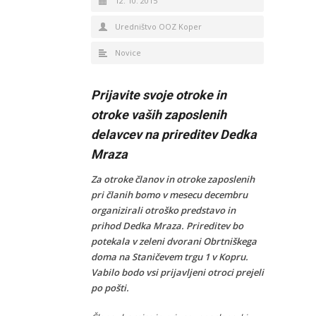
12. 10. 2015
Uredništvo OOZ Koper
Novice
Prijavite svoje otroke in
otroke vaših zaposlenih
delavcev na prireditev Dedka
Mraza
Za otroke članov in otroke zaposlenih
pri članih bomo v mesecu decembru
organizirali otroško predstavo in
prihod Dedka Mraza. Prireditev bo
potekala v zeleni dvorani Obrtniškega
doma na Staničevem trgu 1 v Kopru.
Vabilo bodo vsi prijavljeni otroci prejeli
po pošti.