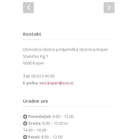
Kontakt
Območna obrtno-podjetniška zbornica Koper
Staničev trg 1
6000 Koper
Tel:
05/613 90 00
E-pošta:
ooz.koper@ozs.si
Uradne ure
Ponedeljek:
8.00 – 12.00
Sreda:
8.00 – 12.00 in
14.00 – 16.00
Petek:
8.00 – 12.00