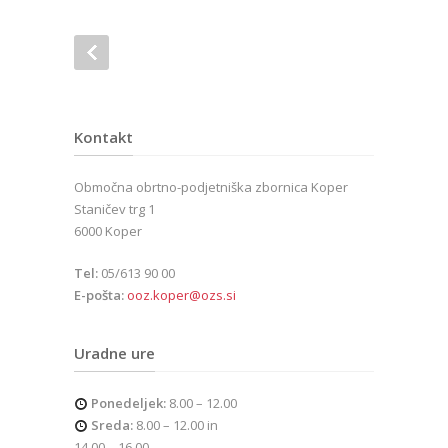
Kontakt
Območna obrtno-podjetniška zbornica Koper
Staničev trg 1
6000 Koper
Tel:
05/613 90 00
E-pošta:
ooz.koper@ozs.si
Uradne ure
Ponedeljek:
8.00 – 12.00
Sreda:
8.00 – 12.00 in
14.00 – 16.00