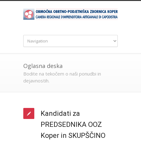
Oglasna deska
Bodite na tekočem o naši ponudbi in
dejavnostih.
Kandidati za
PREDSEDNIKA OOZ
Koper in SKUPŠČINO