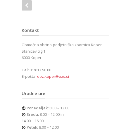
Kontakt
Območna obrtno-podjetniška zbornica Koper
Staničev trg 1
6000 Koper
Tel:
05/613 90 00
E-pošta:
ooz.koper@ozs.si
Uradne ure
Ponedeljek:
8.00 – 12.00
Sreda:
8.00 – 12.00 in
14.00 – 16.00
Petek:
8.00 – 12.00