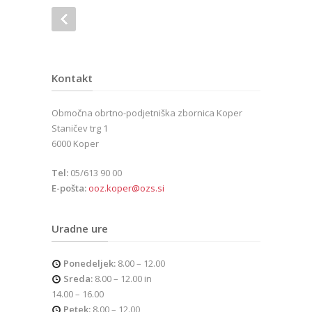
Kontakt
Območna obrtno-podjetniška zbornica Koper
Staničev trg 1
6000 Koper
Tel:
05/613 90 00
E-pošta:
ooz.koper@ozs.si
Uradne ure
Ponedeljek:
8.00 – 12.00
Sreda:
8.00 – 12.00 in
14.00 – 16.00
Petek:
8.00 – 12.00