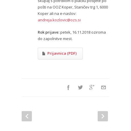
skupaj s potrdilom o plačilu pošljete po
pošti na OOZ Koper, Staničev trg 1, 6000
Koper ali na e-naslov:
andreja.kozlovic@ozs.si
Rok prijave:
petek, 16.11.2018 oziroma
do zapolnitve mest.
Prijavnica (PDF)