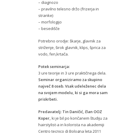
– diagnozo
– pravilno telesno držo (frizerja in
stranke)
– morfologijo
– besedišče
Potrebno orodje: škarje, glavnik za
striženje, širok glavnik, klips, šprica za
vodo, fen,krtača.
Potek seminarja:
3 ure teorije in 3 ure praktičnega dela.
Seminar organiziramo za skupino
največ 8 oseb. Vsak udeleženec dela
na svojem modelu, ki si ga mora sam
priskrbeti.
Predavatelj:
Tin Daničić, član OOZ
Koper,
ki je bil po končanem študiju za
hairstylist-a in kolorista na akademiji
Centro tecnico di Bologna leta 2011