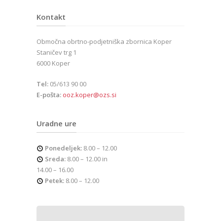
Kontakt
Območna obrtno-podjetniška zbornica Koper
Staničev trg 1
6000 Koper
Tel:
05/613 90 00
E-pošta:
ooz.koper@ozs.si
Uradne ure
Ponedeljek:
8.00 – 12.00
Sreda:
8.00 – 12.00 in
14.00 – 16.00
Petek:
8.00 – 12.00