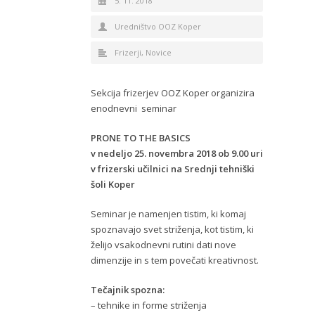
5. 11. 2018
Uredništvo OOZ Koper
Frizerji
,
Novice
Sekcija frizerjev OOZ Koper organizira
enodnevni seminar
PRONE TO THE BASICS
v nedeljo 25. novembra 2018 ob 9.00 uri
v frizerski učilnici na Srednji tehniški
šoli Koper
Seminar je namenjen tistim, ki komaj
spoznavajo svet striženja, kot tistim, ki
želijo vsakodnevni rutini dati nove
dimenzije in s tem povečati kreativnost.
Tečajnik spozna:
– tehnike in forme striženja