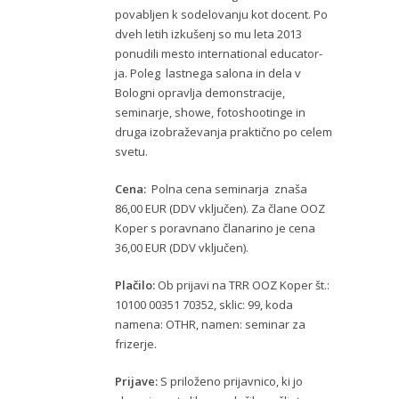
povabljen k sodelovanju kot docent. Po
dveh letih izkušenj so mu leta 2013
ponudili mesto international educator-
ja. Poleg lastnega salona in dela v
Bologni opravlja demonstracije,
seminarje, showe, fotoshootinge in
druga izobraževanja praktično po celem
svetu.
Cena:
Polna cena seminarja znaša
86,00 EUR (DDV vključen). Za člane OOZ
Koper s poravnano članarino je cena
36,00 EUR (DDV vključen).
Plačilo:
Ob prijavi na TRR OOZ Koper št.:
10100 00351 70352, sklic: 99, koda
namena: OTHR, namen: seminar za
frizerje.
Prijave:
S priloženo prijavnico, ki jo