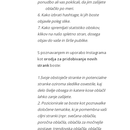
ponudbo ali vas poklicali, da jim zašijete
oblačilo po meri.
6. Kako izbrati hashtage, ki jih boste
objavile poleg slike.
7. Kako spremljati statistiko obiskov,
klikov na našo spletno stran, dosega
objav do vaše in širše publike.
S poznavanjem in uporabo Instagrama
kot
orodja za pridobivanje
novih
strank
boste:
1.Svoje obstoječe stranke in potencialne
stranke oziroma sledilke osvestile, kaj
delo šivilje obsega in
katere kose oblačil
lahko zanje zašijete.
2. Pozicionirale se boste kot poznavalke
določene tematike, ki je pomembna vaši
ciljni stranki (npr. svečana oblačila,
poročna oblačila, oblačila za močnejše
postave, trendovska oblačila, oblačila