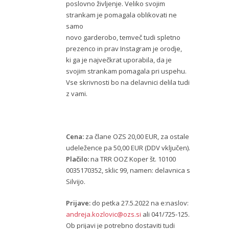
poslovno življenje. Veliko svojim
strankam je pomagala oblikovati ne
samo
novo garderobo, temveč tudi spletno
prezenco in prav Instagram je orodje,
ki ga je največkrat uporabila, da je
svojim strankam pomagala pri uspehu.
Vse skrivnosti bo na delavnici delila tudi
z vami.
Cena:
za člane OZS 20,00 EUR, za ostale
udeležence pa 50,00 EUR (DDV vključen).
Plačilo:
na TRR OOZ Koper št. 10100
0035170352, sklic 99, namen: delavnica s
Silvijo.
Prijave:
do petka 27.5.2022 na e:naslov:
andreja.kozlovic@ozs.si
ali 041/725-125.
Ob prijavi je potrebno dostaviti tudi