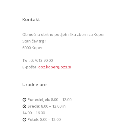
Kontakt
Območna obrtno-podjetniška zbornica Koper
Staničev trg 1
6000 Koper
Tel:
05/613 90 00
E-pošta:
ooz.koper@ozs.si
Uradne ure
Ponedeljek:
8.00 – 12.00
Sreda:
8.00 – 12.00 in
14.00 – 16.00
Petek:
8.00 – 12.00