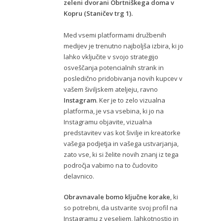
zeleni dvorani Obrtniškega doma v
Kopru (Staničev trg 1).
Med vsemi platformami družbenih
medijev je trenutno najboljša izbira, ki jo
lahko vključite v svojo strategijo
osveščanja potencialnih strank in
posledično pridobivanja novih kupcev v
vašem šiviljskem ateljeju, ravno
Instagram
. Ker je to zelo vizualna
platforma, je vsa vsebina, ki jo na
Instagramu objavite, vizualna
predstavitev vas kot šivilje in kreatorke
vašega podjetja in vašega ustvarjanja,
zato vse, ki si želite novih znanj iz tega
področja vabimo na to čudovito
delavnico.
Obravnavale bomo ključne korake
, ki
so potrebni, da ustvarite svoj profil na
Instagramu z veseljem, lahkotnostjo in