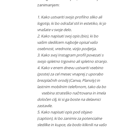
zanimanjem:
1. Kako ustvariti svojo profilno sliko ali
logotip, ki bo odražal stil in estetiko, ki jo
vnašate v svoje delo.
2. Kako napisati svoj opis (bio), ki bo
vašim sledilcem najbolje opisal vašo
osebnost, vrednote, vizijo podjetja.
3. Kako svoj Instagram profil povezati s
svojo spletno trgovino ali spletno stranjo.
4. Kako v enem dnevu ustvariti vsebino
(poste) za cel mesec vnaprej z uporabo
brezplačnih orodij (Canva, Planoly) in
lastnim mobilnim telefonom, tako da bo
vsebina strateško načrtovana in imela
določen cilj, ki si ga boste na delavnici
zastavile.
5. Kako napisati opis pod objavo
(caption), ki bo zanimiv za potencialne
sledilke in kupce, da bodo kliknili na vašo