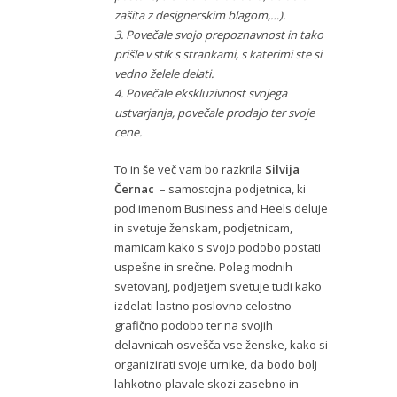
zašita z designerskim blagom,…).
3. Povečale svojo prepoznavnost in tako
prišle v stik s strankami, s katerimi ste si
vedno želele delati.
4. Povečale ekskluzivnost svojega
ustvarjanja, povečale prodajo ter svoje
cene.
To in še več vam bo razkrila
Silvija
Černac
– samostojna podjetnica, ki
pod imenom Business and Heels deluje
in svetuje ženskam, podjetnicam,
mamicam kako s svojo podobo postati
uspešne in srečne. Poleg modnih
svetovanj, podjetjem svetuje tudi kako
izdelati lastno poslovno celostno
grafično podobo ter na svojih
delavnicah osvešča vse ženske, kako si
organizirati svoje urnike, da bodo bolj
lahkotno plavale skozi zasebno in