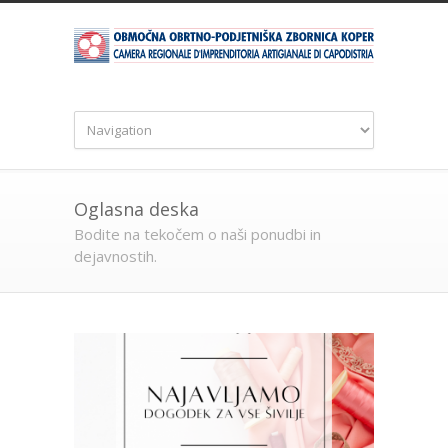
Oglasna deska
Bodite na tekočem o naši ponudbi in
dejavnostih.