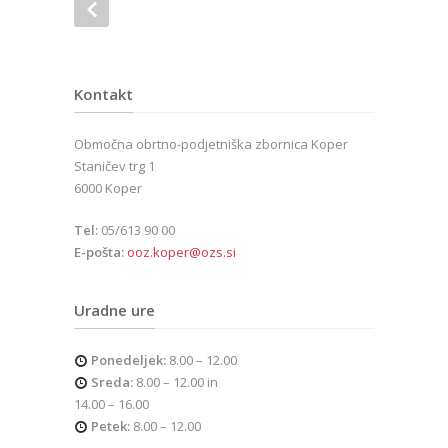
Kontakt
Območna obrtno-podjetniška zbornica Koper
Staničev trg 1
6000 Koper
Tel:
05/613 90 00
E-pošta:
ooz.koper@ozs.si
Uradne ure
Ponedeljek:
8.00 – 12.00
Sreda:
8.00 – 12.00 in
14.00 – 16.00
Petek:
8.00 – 12.00