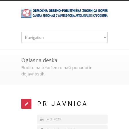
Oglasna deska
Bodite na tekočem o naši ponudbi in
dejavnostih.
P R I J A V N I C A
4. 2. 2020