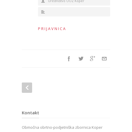
Uredništvo OOZ Koper
P R I J A V N I C A
Kontakt
Območna obrtno-podjetniška zbornica Koper