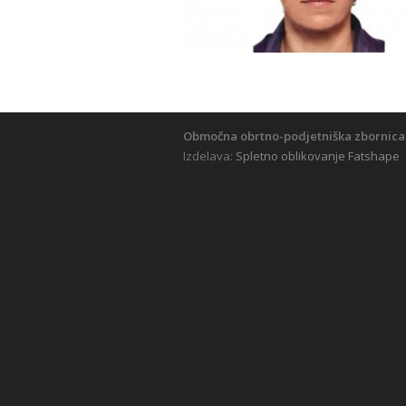
Območna obrtno-podjetniška zbornica
Izdelava:
Spletno oblikovanje Fatshape