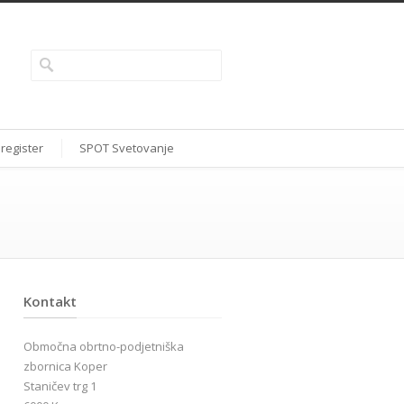
 register
SPOT Svetovanje
Kontakt
Območna obrtno-podjetniška
zbornica Koper
Staničev trg 1