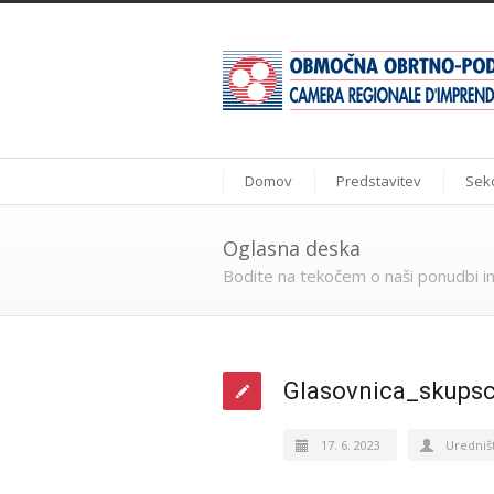
Domov
Predstavitev
Sekc
Oglasna deska
Bodite na tekočem o naši ponudbi in
Glasovnica_skupsc
17. 6. 2023
Uredniš