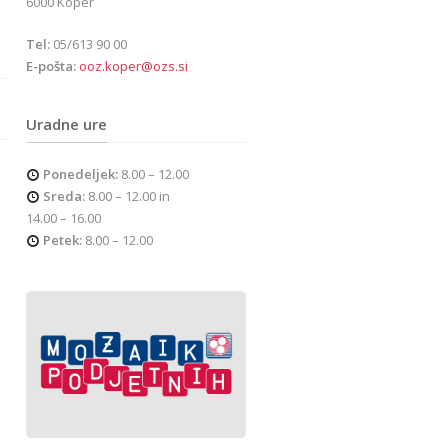
6000 Koper
Tel:
05/613 90 00
E-pošta:
ooz.koper@ozs.si
Uradne ure
Ponedeljek:
8.00 – 12.00
Sreda:
8.00 – 12.00 in
14.00 – 16.00
Petek:
8.00 – 12.00