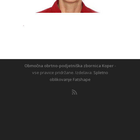
.
Območna obrtno-podjetniška zbornica Koper
-
vse pravice pridržane. Izdelava:
Spletno
oblikovanje Fatshape