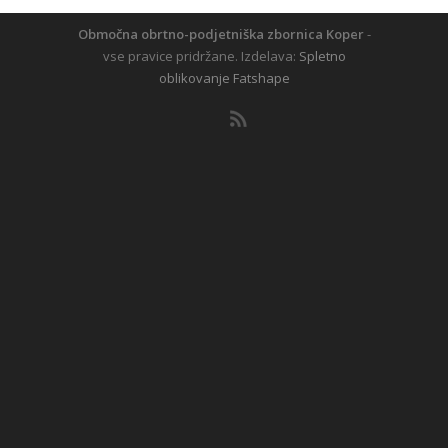
Območna obrtno-podjetniška zbornica Koper
-
vse pravice pridržane. Izdelava:
Spletno
oblikovanje Fatshape