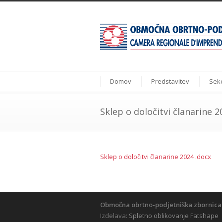
Domov
Predstavitev
Sekc
Sklep o določitvi članarine 2
Sklep o določitvi članarine 2024 .docx
Območna obrtno-podjetniška zbornica
Izdelava:
Spletno oblikovanje Fatshape