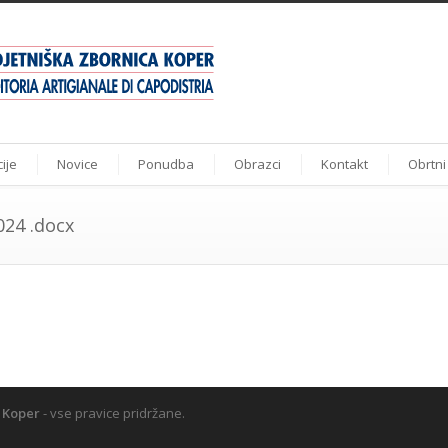
ije
Novice
Ponudba
Obrazci
Kontakt
Obrtni
024 .docx
 Koper
- vse pravice pridržane.