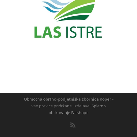
Območna obrtno-podjetniška zbornica Koper
-
vse pravice pridržane. Izdelava:
Spletno
oblikovanje Fatshape