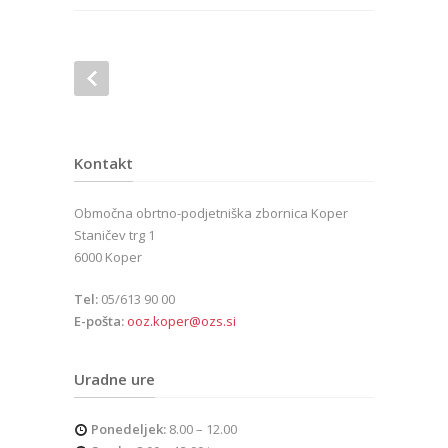
Kontakt
Območna obrtno-podjetniška zbornica Koper
Staničev trg 1
6000 Koper
Tel:
05/613 90 00
E-pošta:
ooz.koper@ozs.si
Uradne ure
Ponedeljek:
8.00 – 12.00