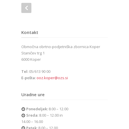
Kontakt
Območna obrtno-podjetniška zbornica Koper
Staničev trg 1
6000 Koper
Tel:
05/613 90 00
E-pošta:
ooz.koper@ozs.si
Uradne ure
Ponedeljek:
8.00 – 12.00
Sreda:
8.00 – 12.00 in
14.00 – 16.00
Petek:
8.00 – 12.00