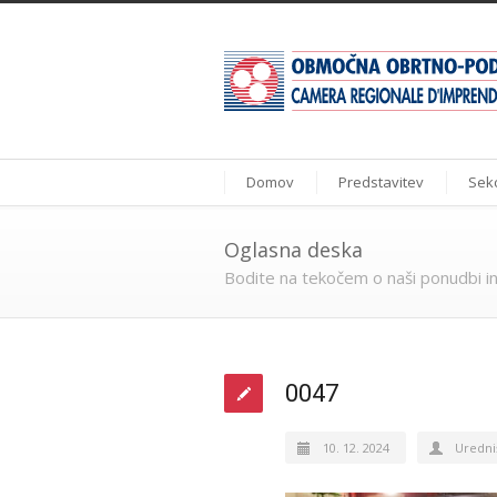
Domov
Predstavitev
Sekc
Oglasna deska
Bodite na tekočem o naši ponudbi in
0047
10. 12. 2024
Uredni