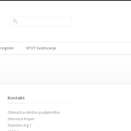
 register
SPOT Svetovanje
Kontakt
Območna obrtno-podjetniška
zbornica Koper
Staničev trg 1