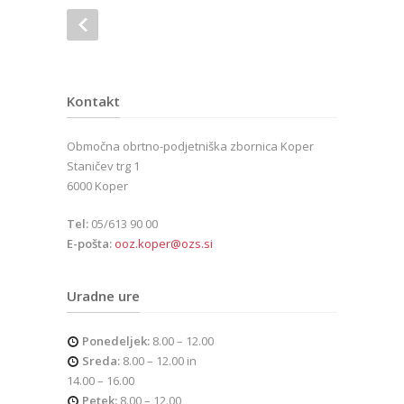
Kontakt
Območna obrtno-podjetniška zbornica Koper
Staničev trg 1
6000 Koper
Tel:
05/613 90 00
E-pošta:
ooz.koper@ozs.si
Uradne ure
Ponedeljek:
8.00 – 12.00
Sreda:
8.00 – 12.00 in
14.00 – 16.00
Petek:
8.00 – 12.00