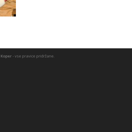
 Koper
- vse pravice pridržane.