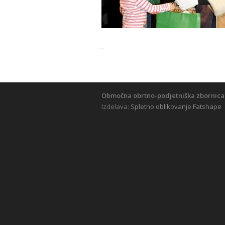
.
Območna obrtno-podjetniška zbornica
Izdelava:
Spletno oblikovanje Fatshape