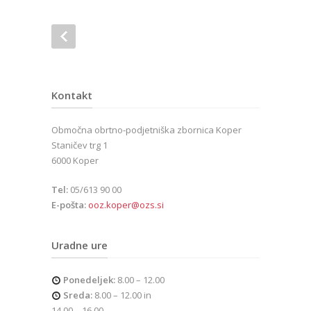
Kontakt
Območna obrtno-podjetniška zbornica Koper
Staničev trg 1
6000 Koper
Tel:
05/613 90 00
E-pošta:
ooz.koper@ozs.si
Uradne ure
Ponedeljek:
8.00 – 12.00
Sreda:
8.00 – 12.00 in
14.00 – 16.00