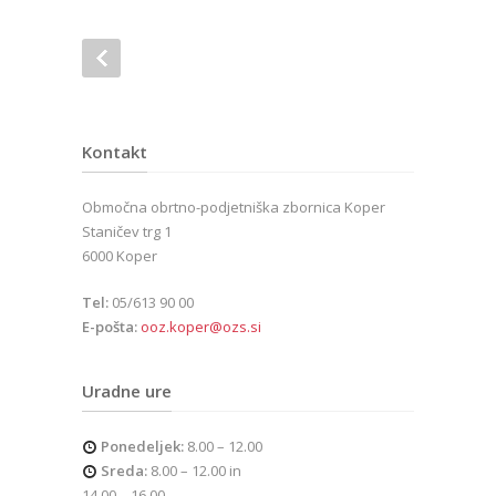
Kontakt
Območna obrtno-podjetniška zbornica Koper
Staničev trg 1
6000 Koper
Tel:
05/613 90 00
E-pošta:
ooz.koper@ozs.si
Uradne ure
Ponedeljek:
8.00 – 12.00
Sreda:
8.00 – 12.00 in
14.00 – 16.00