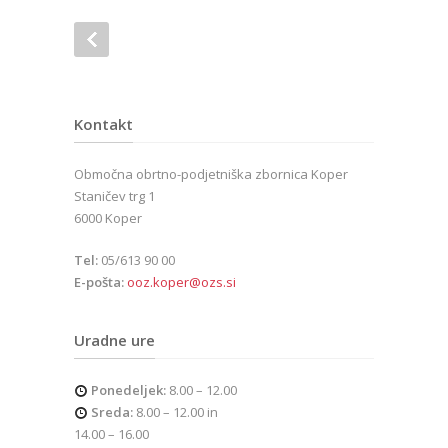
Kontakt
Območna obrtno-podjetniška zbornica Koper
Staničev trg 1
6000 Koper
Tel:
05/613 90 00
E-pošta:
ooz.koper@ozs.si
Uradne ure
Ponedeljek:
8.00 – 12.00
Sreda:
8.00 – 12.00 in
14.00 – 16.00