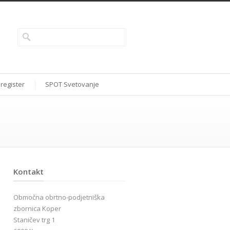
 register
SPOT Svetovanje
Kontakt
Območna obrtno-podjetniška
zbornica Koper
Staničev trg 1