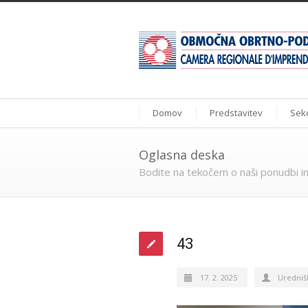
Domov
Predstavitev
Sekc
Oglasna deska
Bodite na tekočem o naši ponudbi in
43
17. 2. 2025
Uredniš