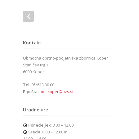
Kontakt
Območna obrtno-podjetniška zbornica Koper
Staničev trg 1
6000 Koper
Tel:
05/613 90 00
E-pošta:
ooz.koper@ozs.si
Uradne ure
Ponedeljek:
8.00 – 12.00
Sreda:
8.00 – 12.00 in
14.00 – 16.00