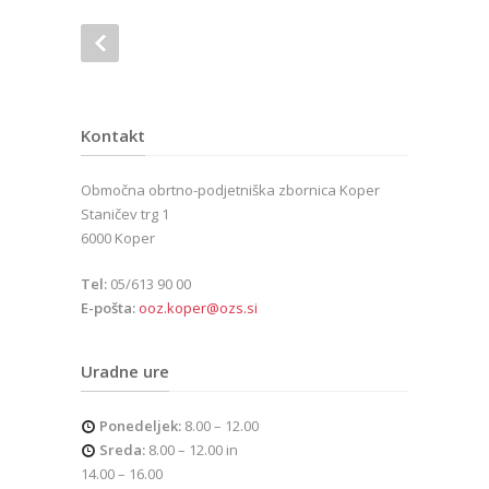
Kontakt
Območna obrtno-podjetniška zbornica Koper
Staničev trg 1
6000 Koper
Tel:
05/613 90 00
E-pošta:
ooz.koper@ozs.si
Uradne ure
Ponedeljek:
8.00 – 12.00
Sreda:
8.00 – 12.00 in
14.00 – 16.00