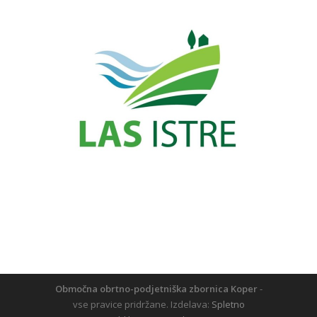
Območna obrtno-podjetniška zbornica Koper
-
vse pravice pridržane. Izdelava:
Spletno