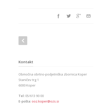
Kontakt
Območna obrtno-podjetniška zbornica Koper
Staničev trg 1
6000 Koper
Tel:
05/613 90 00
E-pošta:
ooz.koper@ozs.si