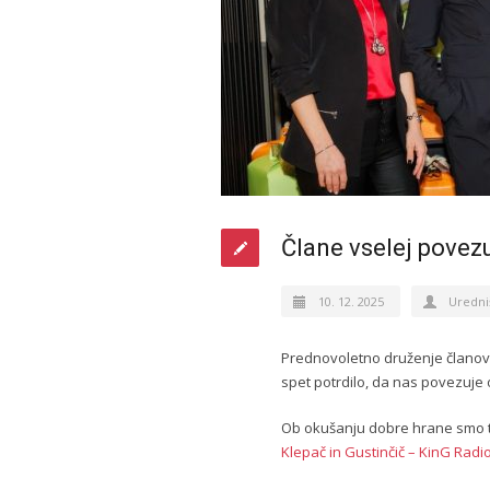
Člane vselej povezu
10. 12. 2025
Uredni
Prednovoletno druženje članov 
spet potrdilo, da nas povezuje 
Ob okušanju dobre hrane smo tu
Klepač in Gustinčič – KinG Radi