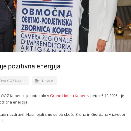
je pozitivna energija
štvo OOZ Koper
Novice
OOZ Koper, ki je potekalo v
Grand Hotelu Koper
, v petek 5.12.2025, je
odlična energija.
di nazdravili. Nasmejali smo se ob skeču Bruna in Giordana v izvedbi
o 1