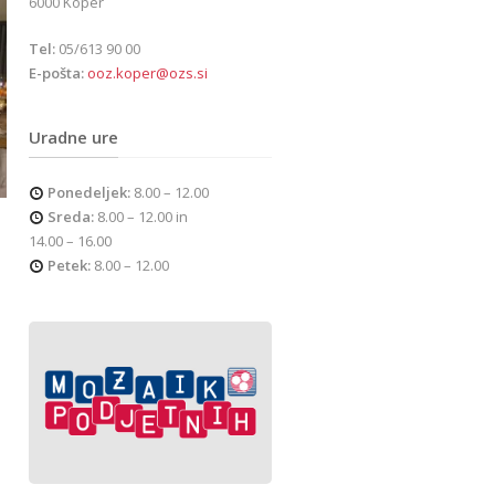
6000 Koper
Tel:
05/613 90 00
E-pošta:
ooz.koper@ozs.si
Uradne ure
Ponedeljek:
8.00 – 12.00
Sreda:
8.00 – 12.00 in
14.00 – 16.00
Petek:
8.00 – 12.00