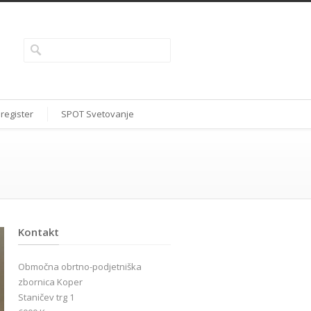
 register
SPOT Svetovanje
Kontakt
Območna obrtno-podjetniška
zbornica Koper
Staničev trg 1