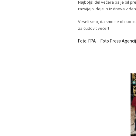
Najboljši del večera pa je bil pr
razvijajo ideje in iz dneva v d
Veseli smo, da smo se ob koncu
za čudovit večer!
Foto:
FPA – Foto Press Agenci