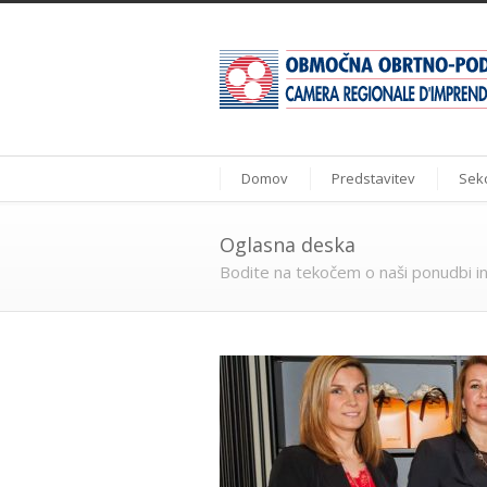
Domov
Predstavitev
Sekc
Oglasna deska
Bodite na tekočem o naši ponudbi in