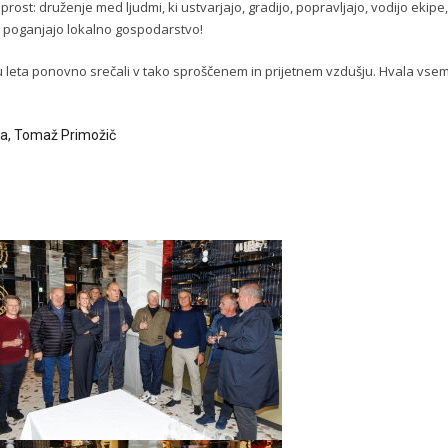
eprost: druženje med ljudmi, ki ustvarjajo, gradijo, popravljajo, vodijo ekipe,
an poganjajo lokalno gospodarstvo!
 leta ponovno srečali v tako sproščenem in prijetnem vzdušju. Hvala vse
ja
, Tomaž Primožič